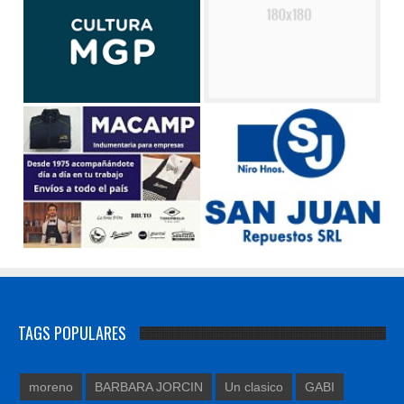
TAGS POPULARES
moreno
BARBARA JORCIN
Un clasico
GABI