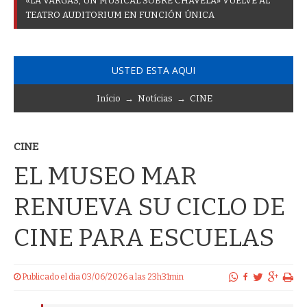
«
L
A
V
A
R
G
A
S
,
U
N
M
U
S
I
C
A
L
S
O
B
R
E
C
H
A
V
E
L
A
»
V
U
E
L
V
E
A
L
T
E
A
T
R
O
A
U
D
I
T
O
R
I
U
M
E
N
F
U
N
C
I
Ó
N
Ú
N
I
C
A
USTED ESTA AQUI
Início
→
Notícias
→
CINE
CINE
EL MUSEO MAR
RENUEVA SU CICLO DE
CINE PARA ESCUELAS
Publicado el dia 03/06/2026 a las 23h31min