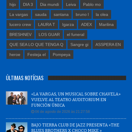
hijo
DIA 3
Dia mundi
Leiva
Pablo mo
La vargas
sauda
santana
bruno l
la olea
lucero crew
LAURA T
Igarza
ADEX
Marilina
BRESHNEV
LOS GUAR
el funeral
QUE SEA LO QUE TENGA Q
Sangre gi
ASSPERA EN
heroe
Festeja el
Pompeya
ÚLTIMAS NOTÍCIAS
«LA VARGAS, UN MUSICAL SOBRE CHAVELA»
VUELVE AL TEATRO AUDITORIUM EN
FUNCIÓN ÚNICA
06 de agosto de 2026 às 21:27:58
BAJO TIERRA CLUB DE JAZZ PRESENTA «THE
BLUES BROTHERS X CHOCO MIKE »