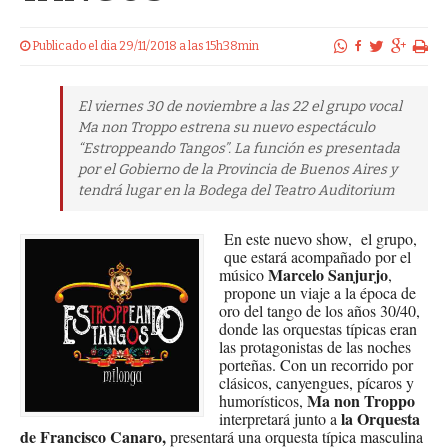
Publicado el dia 29/11/2018 a las 15h38min
El viernes 30 de noviembre a las 22 el grupo vocal
Ma non Troppo estrena su nuevo espectáculo
“Estroppeando Tangos”. La función es presentada
por el Gobierno de la Provincia de Buenos Aires y
tendrá lugar en la Bodega del Teatro Auditorium
En este nuevo show, el grupo,
que estará acompañado por el
Marcelo Sanjurjo
músico
,
propone un viaje a la época de
oro del tango de los años 30/40,
donde las orquestas típicas eran
las protagonistas de las noches
porteñas. Con un recorrido por
clásicos, canyengues, pícaros y
Ma non Troppo
humorísticos,
la Orquesta
interpretará junto a
de Francisco Canaro,
presentará una orquesta típica masculina