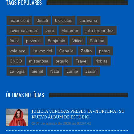
TAGS POPULARES
mauricio d
desafi
bicicletas
caravana
javier calamaro
zero
Matambr
julio fernandez
faust
pezcuis
Benjamin
Vitico
Patrimo
vale ace
La voz del
Caballe
Zafiro
patag
CNCO
misteriosa
orgullo
Traveli
rick as
La logia
bienal
Nata
Lumie
Jason
ÚLTIMAS NOTÍCIAS
JULIETA VENEGAS PRESENTA «NORTEÑA» SU
NUEVO ÁLBUM DE ESTUDIO
07 de agosto de 2026 às 02:04:42