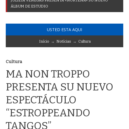
J
U
L
I
E
T
A
V
E
N
E
G
A
S
P
R
E
S
E
N
T
A
«
N
O
R
T
E
Ñ
A
»
S
U
N
U
E
V
O
Á
L
B
U
M
D
E
E
S
T
U
D
I
O
USTED ESTA AQUI
Início
→
Notícias
→
Cultura
Cultura
MA NON TROPPO
PRESENTA SU NUEVO
ESPECTÁCULO
“ESTROPPEANDO
TANGOS”