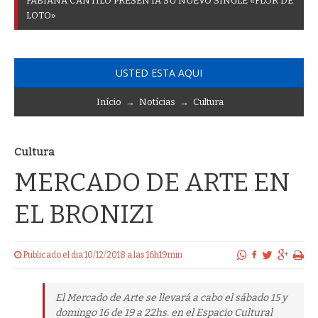
F
A
B
I
A
N
A
C
A
N
T
I
L
O
P
R
E
S
E
N
T
A
S
U
N
U
E
V
O
S
I
N
G
L
E
«
F
L
O
R
D
E
L
O
T
O
»
USTED ESTA AQUI
Início
→
Notícias
→
Cultura
Cultura
MERCADO DE ARTE EN
EL BRONIZI
Publicado el dia 10/12/2018 a las 16h19min
El Mercado de Arte se llevará a cabo el sábado 15 y
domingo 16 de 19 a 22hs. en el Espacio Cultural