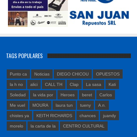
TAGS POPULARES
Punto ca
Noticias
DIEGO CHICOU
OPUESTOS
la h no
alici
CALL TH
Clap
La sasa
Kati
Soledad
la vida por
Heroes
beret
Carlos
Me vuel
MOURA
laura tun
tueny
A.n.
chistes ya
KEITH RICHARDS
chances
juandy
morelo
la carta de la
CENTRO CULTURAL