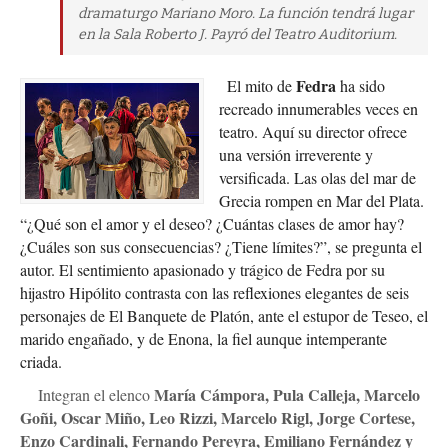
dramaturgo Mariano Moro. La función tendrá lugar
en la Sala Roberto J. Payró del Teatro Auditorium.
Fedra
El mito de
ha sido
recreado innumerables veces en
teatro. Aquí su director ofrece
una versión irreverente y
versificada. Las olas del mar de
Grecia rompen en Mar del Plata.
“¿Qué son el amor y el deseo? ¿Cuántas clases de amor hay?
¿Cuáles son sus consecuencias? ¿Tiene límites?”, se pregunta el
autor. El sentimiento apasionado y trágico de Fedra por su
hijastro Hipólito contrasta con las reflexiones elegantes de seis
personajes de El Banquete de Platón, ante el estupor de Teseo, el
marido engañado, y de Enona, la fiel aunque intemperante
criada.
María Cámpora, Pula Calleja, Marcelo
Integran el elenco
Goñi, Oscar Miño, Leo Rizzi, Marcelo Rigl, Jorge Cortese,
Enzo Cardinali, Fernando Pereyra, Emiliano Fernández y