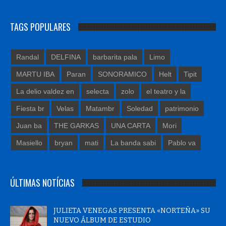
TAGS POPULARES
Randal
DELFINA
barbarita pala
Limo
MARTU IBA
Paran
SONORAMICO
Helt
Tipit
La delio valdez en
selecta
zolo
el teatro y la
Fiesta br
Velas
Matambr
Soledad
patrimonio
Juan ba
THE GARKAS
UNA CARTA
Mori
Masiello
bryan
mati
La banda sabi
Pablo va
ÚLTIMAS NOTÍCIAS
JULIETA VENEGAS PRESENTA «NORTEÑA» SU
NUEVO ÁLBUM DE ESTUDIO