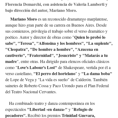
Florencia Demarchi, con asistencia de Valeria Lamberti y
bajo dirección del autor, Mariano Moro.
Mariano Moro
es un reconocido dramaturgo marplatense,
aunque hizo gran parte de su carrera en Buenos Aires. Desde
sus comienzos, privilegia el trabajo sobre el verso dramático y
Quien lo probó lo
poético. Autor y director de obras como "
sabe", "Teresa", "Alfonsina y los hombres", "La suplente",
"Cleopatra", "De hombre a hombre", "Azucena en
cautiverio", "Fraternidad", "Jesucristo" y "Matarás a tu
madre
", entre otras. Ha dirigido para elencos oficiales clásicos
Love's Labour's Lost"
como "
de Shakespeare, vertida por él a
"El perro del hortelano
"La dama boba"
verso castellano,
" y
de Lope de Vega y "La vida es sueño" de Calderón. También
sainetes de Roberto Cossa y Paco Urondo para el Plan Federal
del Teatro Nacional Cervantes.
Ha combinado teatro y danza contemporánea en los
"Libertad -en danza-"
Refugio de
espectáculos
y "
pecadores".
Trinidad Guevara,
Recibió los premios