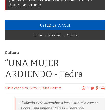
J
U
L
I
E
T
A
V
E
N
E
G
A
S
P
R
E
S
E
N
T
A
«
N
O
R
T
E
Ñ
A
»
S
U
N
U
E
V
O
Á
L
B
U
M
D
E
E
S
T
U
D
I
O
USTED ESTA AQUI
Início
→
Notícias
→
Cultura
Cultura
“UNA MUJER
ARDIENDO - Fedra
Publicado el dia 11/12/2018 a las 16h11min
El sábado 15 de diciembre a las 21 subirá a escena
la obra “Una mujer ardiendo – Fedra” del