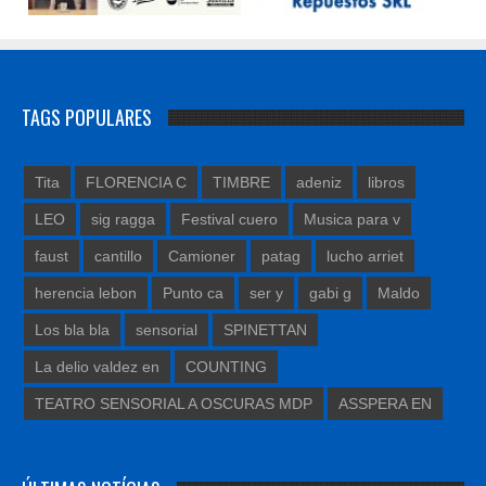
TAGS POPULARES
Tita
FLORENCIA C
TIMBRE
adeniz
libros
LEO
sig ragga
Festival cuero
Musica para v
faust
cantillo
Camioner
patag
lucho arriet
herencia lebon
Punto ca
ser y
gabi g
Maldo
Los bla bla
sensorial
SPINETTAN
La delio valdez en
COUNTING
TEATRO SENSORIAL A OSCURAS MDP
ASSPERA EN