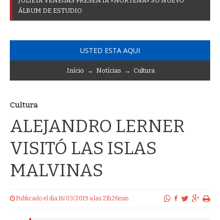
J
U
L
I
E
T
A
V
E
N
E
G
A
S
P
R
E
S
E
N
T
A
«
N
O
R
T
E
Ñ
A
»
S
U
N
U
E
V
O
Á
L
B
U
M
D
E
E
S
T
U
D
I
O
USTED ESTA AQUI
Início
→
Notícias
→
Cultura
Cultura
ALEJANDRO LERNER
VISITÓ LAS ISLAS
MALVINAS
Publicado el dia 16/03/2019 a las 21h26min