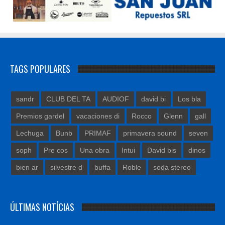
TAGS POPULARES
sandr
CLUB DEL TA
AUDIOF
david bi
Los bla
Premios gardel
vacaciones di
Rocco
Glenn
gall
Lechuga
Bunb
PRIMAF
primavera sound
seven
soph
Pre cos
Una obra
Intui
David bis
dinos
bien ar
silvestre d
buffa
Roble
soda stereo
ÚLTIMAS NOTÍCIAS