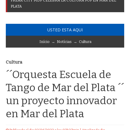
F
R
E
A
K
C
I
T
Y
M
D
P
C
E
L
E
B
R
A
L
A
C
U
L
T
U
R
A
P
O
P
E
N
M
A
R
D
E
L
P
L
A
T
A
USTED ESTA AQUI
Início
→
Notícias
→
Cultura
Cultura
´´Orquesta Escuela de
Tango de Mar del Plata ´´
un proyecto innovador
en Mar del Plata