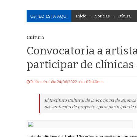
USTED ESTA AQUI
Início
→
Notícias
→
Cultura
Cultura
Convocatoria a artist
participar de clínica
Publicado el dia 24/06/2022 a las 02h40min
El Instituto Cultural de la Provincia de Buenos 
presentación de proyectos para participar de u
Artes Visuales
serie de clínicas de
, que será con convocat