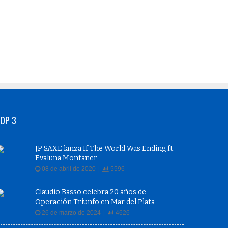
OP 3
JP SAXE lanza If The World Was Ending ft.
Evaluna Montaner
08 de abril de 2020 |
5596
Claudio Basso celebra 20 años de
Operación Triunfo en Mar del Plata
26 de marzo de 2024 |
4626