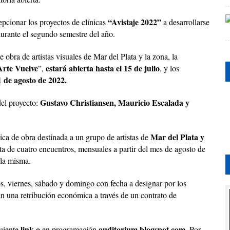
“Avistaje 2022”
cepcionar los proyectos de clínicas
a desarrollarse
urante el segundo semestre del año.
 obra de artistas visuales de Mar del Plata y la zona, la
Arte Vuelve
estará abierta hasta el 15 de julio
”,
, y los
 de agosto de 2022.
Gustavo Christiansen, Mauricio Escalada y
del proyecto:
Mar del Plata y
ca de obra destinada a un grupo de artistas de
a de cuatro encuentros, mensuales a partir del mes de agosto de
 la misma.
os, viernes, sábado y domingo con fecha a designar por los
rán una retribución económica a través de un contrato de
link
 o
auditorium.blogspot.com
.
uiente
 en programación
 Por 