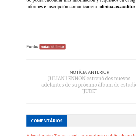
informes e inscripción comunicarse a  
clinica.av.audit
Fonte:
notas del mar
NOTÍCIA ANTERIOR
JULIAN LENNON estrenó dos nuevos
adelantos de su próximo álbum de estudi
“JUDE”
COMENTÁRIOS
Advertencia : Todos y cada comentario publicado en Int