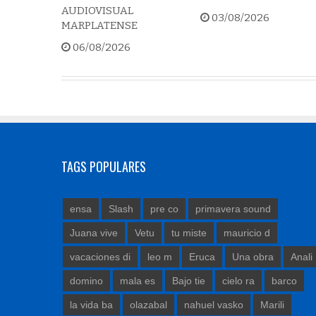
AUDIOVISUAL
03/08/2026
MARPLATENSE
06/08/2026
TAGS POPULARES
ensa
Slash
pre co
primavera sound
Juana vive
Vetu
tu miste
mauricio d
vacaciones di
leo m
Eruca
Una obra
Anali
domino
mala es
Bajo tie
cielo ra
barco
la vida ba
olazabal
nahuel vasko
Marili