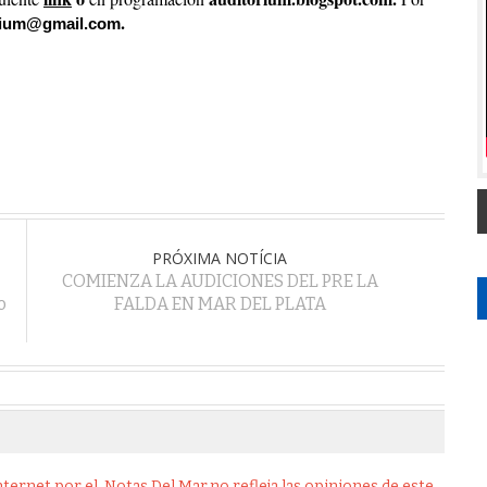
. 
orium@gmail.com
PRÓXIMA NOTÍCIA
COMIENZA LA AUDICIONES DEL PRE LA
o
FALDA EN MAR DEL PLATA
ernet por el .Notas Del Mar,no refleja las opiniones de este