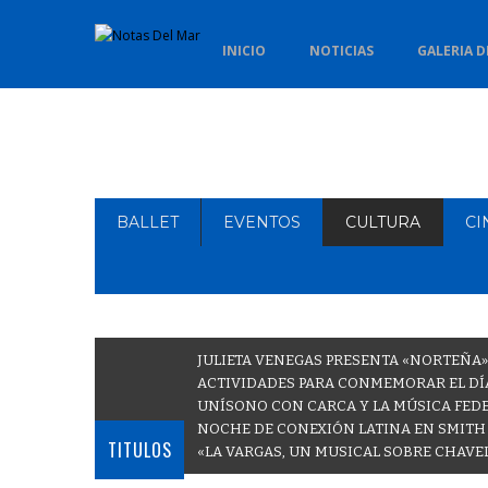
INICIO
NOTICIAS
GALERIA D
BALLET
EVENTOS
CULTURA
CI
JULIETA VENEGAS PRESENTA «NORTEÑA»
ACTIVIDADES PARA CONMEMORAR EL DÍA
UNÍSONO CON CARCA Y LA MÚSICA FEDE
NOCHE DE CONEXIÓN LATINA EN SMITH
TITULOS
«LA VARGAS, UN MUSICAL SOBRE CHAVE