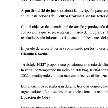
A partir del 25 de junio
se abrirá la inscripción para re
Centro Provincial de las Artes
en las instalaciones del
d
Con el objetivo de incentivar el desarrollo y producción de
“
convocatoria que se presenta en el marco del programa
1
resultados serán informados de manera pública antes del
El jurado de selección estará conformado por los tutores 
Claudio Roveda.
Avistaje 2022
“
” propone una plataforma en modo de clíni
la zona
(contemplando un radio de 200 km), la cual const
2022, concluyendo con una muestra colectiva al finalizar
Los encuentros se realizarán durante tres días consecutiv
organizadores. A su vez los artistas seleccionados recibi
Locación de Obra.
Se podrá encontrar más información y requisitos en el sig