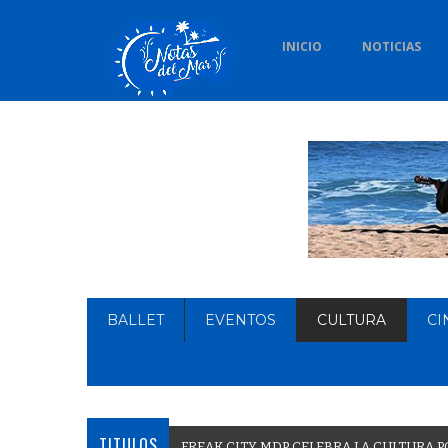
INICIO
NOTICIAS
BALLET
EVENTOS
CULTURA
CI
TITULOS
F
R
E
A
K
C
I
T
Y
M
D
P
C
E
L
E
B
R
A
L
A
C
U
L
T
U
R
A
P