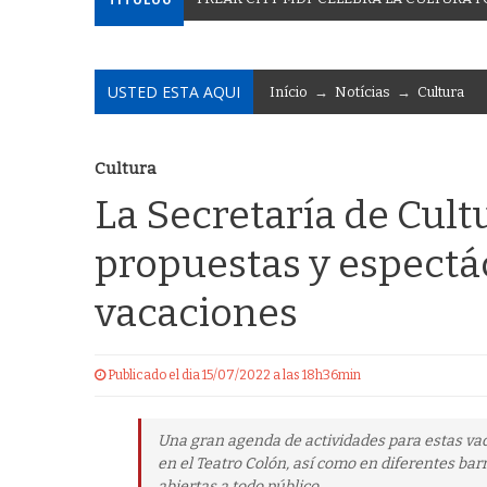
USTED ESTA AQUI
Início
→
Notícias
→
Cultura
Cultura
La Secretaría de Cult
propuestas y espectác
vacaciones
Publicado el dia 15/07/2022 a las 18h36min
Una gran agenda de actividades para estas va
en el Teatro Colón, así como en diferentes barr
abiertas a todo público.