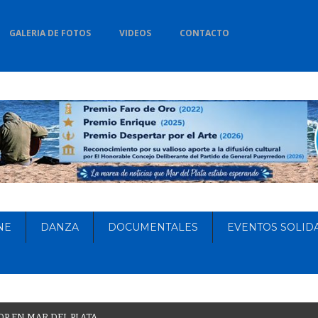
GALERIA DE FOTOS
VIDEOS
CONTACTO
NE
DANZA
DOCUMENTALES
EVENTOS SOLID
O
P
E
N
M
A
R
D
E
L
P
L
A
T
A