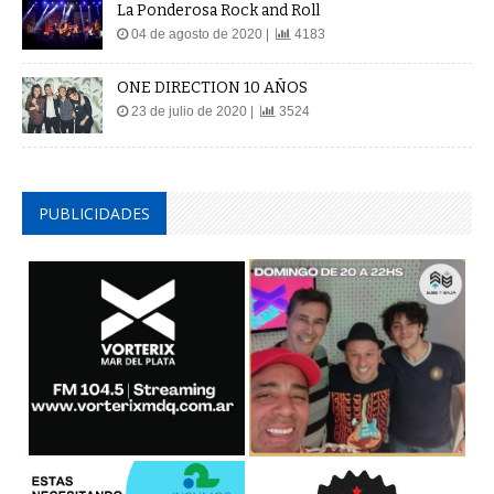
La Ponderosa Rock and Roll
04 de agosto de 2020 |
4183
ONE DIRECTION 10 AÑOS
23 de julio de 2020 |
3524
PUBLICIDADES