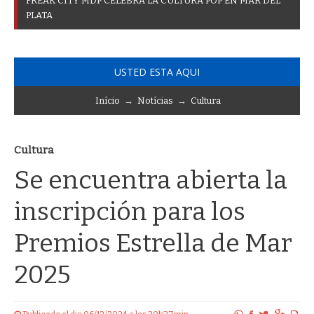
F
R
E
A
K
C
I
T
Y
M
D
P
C
E
L
E
B
R
A
L
A
C
U
L
T
U
R
A
P
O
P
E
N
M
A
R
D
E
L
P
L
A
T
A
USTED ESTA AQUI
Início
→
Notícias
→
Cultura
Cultura
Se encuentra abierta la
inscripción para los
Premios Estrella de Mar
2025