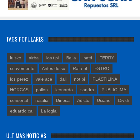
TAGS POPULARES
luisko
airba
los tipi
Balla
natti
FERRY
suavemente
Antes de su
Rata bl
ESTRO
los perez
vale ace
dali
not bi
PLASTILINA
HORCAS
pollon
leonardo
sandra
PUBLIC IMA
sensorial
rosalia
Dinosa
Adicto
Uciano
Dividi
eduardo cal
La logia
ÚLTIMAS NOTÍCIAS