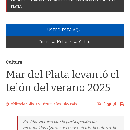
F
R
E
A
K
C
I
T
Y
M
D
P
C
E
L
E
B
R
A
L
A
C
U
L
T
U
R
A
P
O
P
E
N
M
A
R
D
E
L
P
L
A
T
A
USTED ESTA AQUI
Início
→
Notícias
→
Cultura
Cultura
Mar del Plata levantó el
telón del verano 2025
Publicado el dia 07/01/2025 a las 18h53min
En Villa Victoria con la participación de
reconocidas figuras del espectáculo, la cultura, la