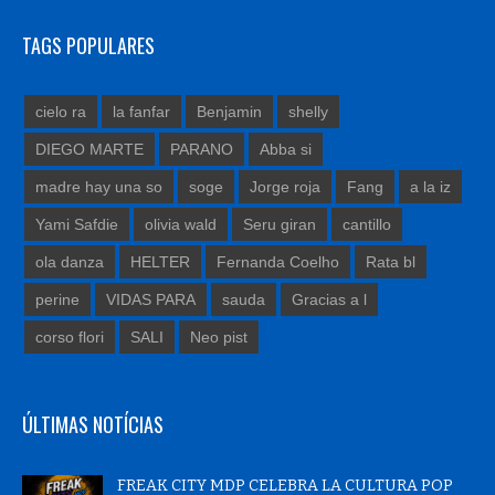
TAGS POPULARES
cielo ra
la fanfar
Benjamin
shelly
DIEGO MARTE
PARANO
Abba si
madre hay una so
soge
Jorge roja
Fang
a la iz
Yami Safdie
olivia wald
Seru giran
cantillo
ola danza
HELTER
Fernanda Coelho
Rata bl
perine
VIDAS PARA
sauda
Gracias a l
corso flori
SALI
Neo pist
ÚLTIMAS NOTÍCIAS
FREAK CITY MDP CELEBRA LA CULTURA POP