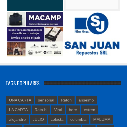
TAGS POPULARES
UNA CARTA
sensorial
Raton
anselmo
LA CARTA
Rata bl
Viral
bere
estren
alejandro
JULIO
colecta
columbia
MALUMA