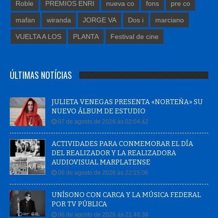
Roble
PREMIOS ENRI
nueva co
fons
pre co
mafan
wiranda
JORGE VA
Dos i
marciano
VUELTA A LOS
PLANTA
Festival de cine
ÚLTIMAS NOTÍCIAS
JULIETA VENEGAS PRESENTA «NORTEÑA» SU
NUEVO ÁLBUM DE ESTUDIO
07 de agosto de 2026 às 02:04:42
ACTIVIDADES PARA CONMEMORAR EL DÍA
DEL REALIZADOR Y LA REALIZADORA
AUDIOVISUAL MARPLATENSE
06 de agosto de 2026 às 22:15:06
UNÍSONO CON CARCA Y LA MÚSICA FEDERAL
POR TV PÚBLICA
06 de agosto de 2026 às 21:48:38