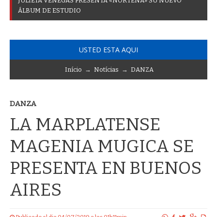
J
U
L
I
E
T
A
V
E
N
E
G
A
S
P
R
E
S
E
N
T
A
«
N
O
R
T
E
Ñ
A
»
S
U
N
U
E
V
O
Á
L
B
U
M
D
E
E
S
T
U
D
I
O
USTED ESTA AQUI
Início
→
Notícias
→
DANZA
DANZA
LA MARPLATENSE
MAGENIA MUGICA SE
PRESENTA EN BUENOS
AIRES