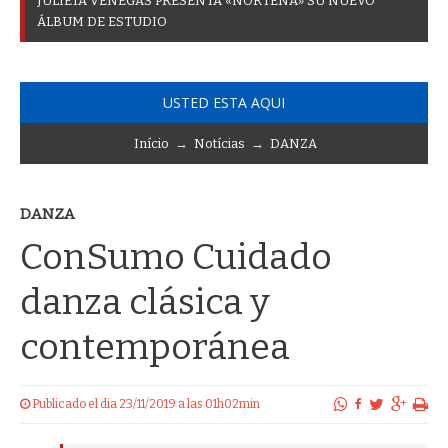
J
U
L
I
E
T
A
V
E
N
E
G
A
S
P
R
E
S
E
N
T
A
«
N
O
R
T
E
Ñ
A
»
S
U
N
U
E
V
O
Á
L
B
U
M
D
E
E
S
T
U
D
I
O
USTED ESTA AQUI
Início
→
Notícias
→
DANZA
DANZA
ConSumo Cuidado
danza clásica y
contemporánea
Publicado el dia 23/11/2019 a las 01h02min