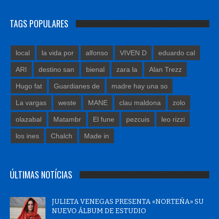
TAGS POPULARES
local
la vida por
alfonso
VIVEN D
eduardo cal
ARI
destino san
bienal
zara la
Alan Trezz
Hugo fat
Guardianes de
madre hay una so
La vargas
weste
MANE
clau maldona
zolo
olazabal
Matambr
El fune
pezcuis
leo rizzi
los ines
Chalch
Made in
ÚLTIMAS NOTÍCIAS
JULIETA VENEGAS PRESENTA «NORTEÑA» SU
NUEVO ÁLBUM DE ESTUDIO