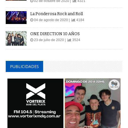
02 de octubre de 2020 |
4321
La Ponderosa Rock and Roll
04 de agosto de 2020 |
4184
ONE DIRECTION 10 AÑOS
23 de julio de 2020 |
3524
PUBLICIDADES