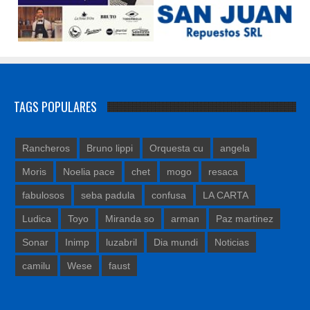
TAGS POPULARES
Rancheros
Bruno lippi
Orquesta cu
angela
Moris
Noelia pace
chet
mogo
resaca
fabulosos
seba padula
confusa
LA CARTA
Ludica
Toyo
Miranda so
arman
Paz martinez
Sonar
Inimp
luzabril
Dia mundi
Noticias
camilu
Wese
faust