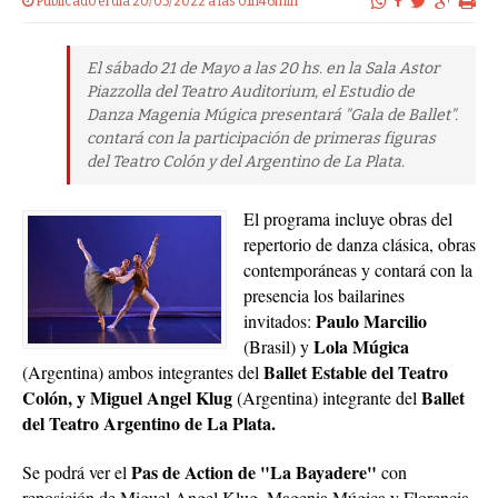
Publicado el dia 20/05/2022 a las 01h46min
El sábado 21 de Mayo a las 20 hs. en la Sala Astor
Piazzolla del Teatro Auditorium, el Estudio de
Danza Magenia Múgica presentará "Gala de Ballet".
contará con la participación de primeras figuras
del Teatro Colón y del Argentino de La Plata.
El programa incluye obras del
repertorio de danza clásica, obras
contemporáneas y contará con la
presencia los bailarines
Paulo Marcilio
invitados:
Lola Múgica
(Brasil) y
Ballet Estable del Teatro
(Argentina) ambos integrantes del
Colón, y Miguel Angel Klug
Ballet
(Argentina) integrante del
del Teatro Argentino de La Plata.
Pas de Action de "La Bayadere"
Se podrá ver el
con
reposición de Miguel Angel Klug, Magenia Múgica y Florencia