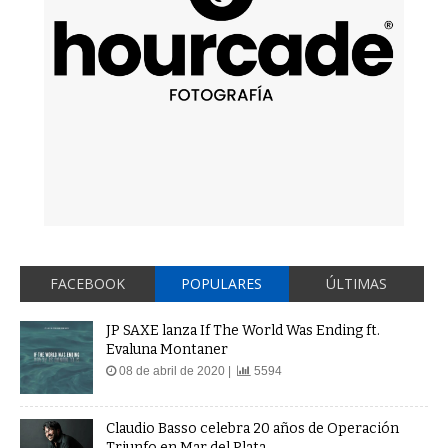
FACEBOOK
POPULARES
ÚLTIMAS
JP SAXE lanza If The World Was Ending ft.
Evaluna Montaner
08 de abril de 2020 |
5594
Claudio Basso celebra 20 años de Operación
Triunfo en Mar del Plata