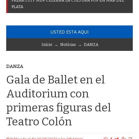
F
R
E
A
K
C
I
T
Y
M
D
P
C
E
L
E
B
R
A
L
A
C
U
L
T
U
R
A
P
O
P
E
N
M
A
R
D
E
L
P
L
A
T
A
USTED ESTA AQUI
Início
→
Notícias
→
DANZA
DANZA
Gala de Ballet en el
Auditorium con
primeras figuras del
Teatro Colón