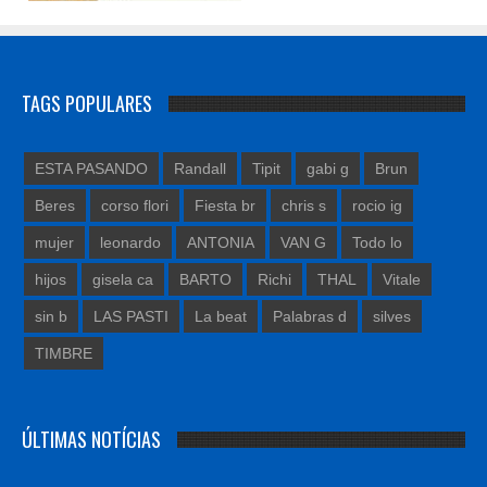
TAGS POPULARES
ESTA PASANDO
Randall
Tipit
gabi g
Brun
Beres
corso flori
Fiesta br
chris s
rocio ig
mujer
leonardo
ANTONIA
VAN G
Todo lo
hijos
gisela ca
BARTO
Richi
THAL
Vitale
sin b
LAS PASTI
La beat
Palabras d
silves
TIMBRE
ÚLTIMAS NOTÍCIAS