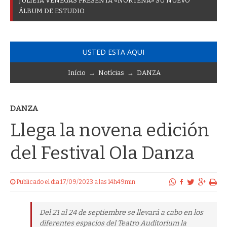
J
U
L
I
E
T
A
V
E
N
E
G
A
S
P
R
E
S
E
N
T
A
«
N
O
R
T
E
Ñ
A
»
S
U
N
U
E
V
O
Á
L
B
U
M
D
E
E
S
T
U
D
I
O
USTED ESTA AQUI
Início
→
Notícias
→
DANZA
DANZA
Llega la novena edición
del Festival Ola Danza
Publicado el dia 17/09/2023 a las 14h49min
Del 21 al 24 de septiembre se llevará a cabo en los
diferentes espacios del Teatro Auditorium la