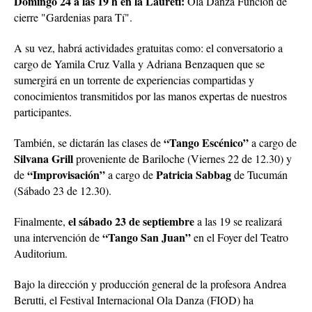
Domingo 24 a las 19 h en la Laureti:
Ola Danza Función de
cierre "Gardenias para Tí".
A su vez, habrá actividades gratuitas como: el conversatorio a
cargo de Yamila Cruz Valla y Adriana Benzaquen que se
sumergirá en un torrente de experiencias compartidas y
conocimientos transmitidos por las manos expertas de nuestros
participantes.
“Tango Escénico”
También, se dictarán las clases de
a cargo de
Silvana Grill
proveniente de Bariloche (Viernes 22 de 12.30) y
“Improvisación”
Patricia Sabbag
de
a cargo de
de Tucumán
(Sábado 23 de 12.30).
el sábado 23 de septiembre
Finalmente,
a las 19 se realizará
“Tango San Juan”
una intervención de
en el Foyer del Teatro
Auditorium.
Bajo la dirección y producción general de la profesora Andrea
Berutti, el Festival Internacional Ola Danza (FIOD) ha