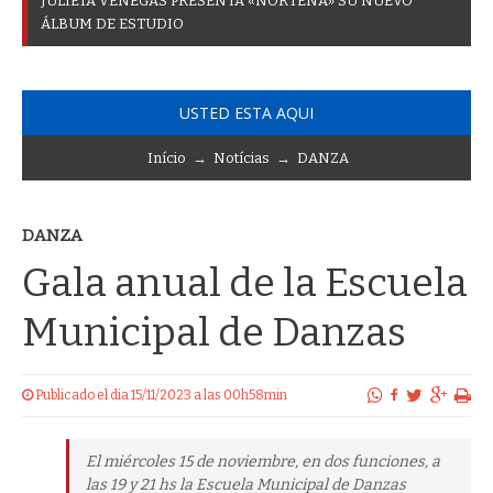
J
U
L
I
E
T
A
V
E
N
E
G
A
S
P
R
E
S
E
N
T
A
«
N
O
R
T
E
Ñ
A
»
S
U
N
U
E
V
O
Á
L
B
U
M
D
E
E
S
T
U
D
I
O
USTED ESTA AQUI
Início
→
Notícias
→
DANZA
DANZA
Gala anual de la Escuela
Municipal de Danzas
Publicado el dia 15/11/2023 a las 00h58min
El miércoles 15 de noviembre, en dos funciones, a
las 19 y 21 hs la Escuela Municipal de Danzas