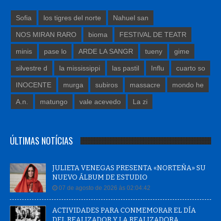
Sofia
los tigres del norte
Nahuel san
NOS MIRAN RARO
bioma
FESTIVAL DE TEATR
minis
pase lo
ARDE LA SANGR
tueny
gime
silvestre d
la mississippi
las pastil
Influ
cuarto so
INOCENTE
murga
subiros
massacre
mondo he
A.n.
matungo
vale acevedo
La zi
ÚLTIMAS NOTÍCIAS
JULIETA VENEGAS PRESENTA «NORTEÑA» SU
NUEVO ÁLBUM DE ESTUDIO
07 de agosto de 2026 às 02:04:42
ACTIVIDADES PARA CONMEMORAR EL DÍA
DEL REALIZADOR Y LA REALIZADORA