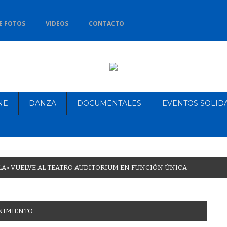
E FOTOS
VIDEOS
CONTACTO
NE
DANZA
DOCUMENTALES
EVENTOS SOLID
L
A
»
V
U
E
L
V
E
A
L
T
E
A
T
R
O
A
U
D
I
T
O
R
I
U
M
E
N
F
U
N
C
I
Ó
N
Ú
N
I
C
A
NIMIENTO