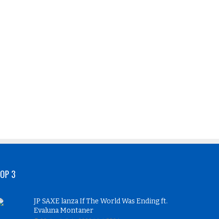
OP 3
JP SAXE lanza If The World Was Ending ft.
Evaluna Montaner