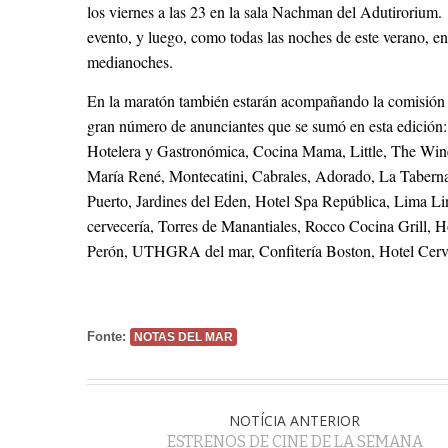
los viernes a las 23 en la sala Nachman del Adutirorium
evento, y luego, como todas las noches de este verano, 
medianoches.
En la maratón también estarán acompañando la comisión 
gran número de anunciantes que se sumó en esta edición:
Hotelera y Gastronómica, Cocina Mama, Little, The Wine
María René, Montecatini, Cabrales, Adorado, La Taberna 
Puerto, Jardines del Eden, Hotel Spa República, Lima L
cervecería, Torres de Manantiales, Rocco Cocina Gril
Perón, UTHGRA del mar, Confitería Boston, Hotel Cervan
Fonte:
NOTAS DEL MAR
NOTÍCIA ANTERIOR
ESTRENOS DE CINE DE LA SEMANA