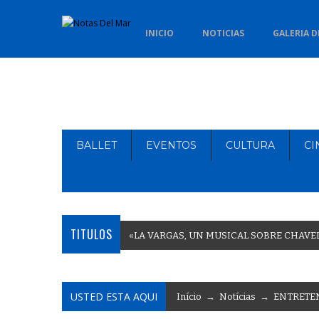
INICIO
NOTICIAS
GALERIA D
BALLET
EVENTOS
CULTURA
CI
TITULOS
«
L
A
V
A
R
G
A
S
,
U
N
M
U
S
I
C
A
L
S
O
B
R
E
C
H
A
V
E
USTED ESTA AQUI
Início
→
Notícias
→
ENTRETE