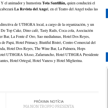
Tota Santillán,
. Y el animador y humorista
quien conducirá el
La Revista del Ange
encabezará
l, en el Teatro del Angel todas las
directiva de UTHGRA local, a cargo de la organización, y un
 De Top Cake, Dino café, Tasty Rails, Coca cola, Asociación
r Bar, La Fonte d' Oro, Sao medialunas, Hotel Dos Reyes,
de Papá, Hotel Primacy, Biutiful Bistró, Centro Comercial del
inda, Hotel Dos Reyes, The Wine Bar, La Palmera, Hops
l, Hotel UTHGRA SAsso, Zafarrancho, Hotel UTHGRA Presidente
tes, Hotel Ortegal, Hotel Vaness y Hotel Miglierina.
PRÓXIMA NOTÍCIA
MA NON TROPPO PRESENTA