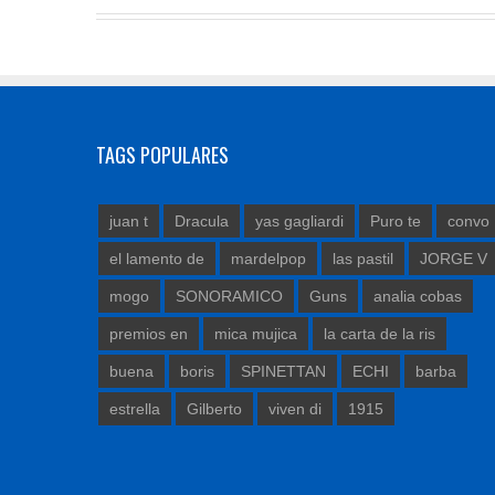
TAGS POPULARES
juan t
Dracula
yas gagliardi
Puro te
convo
el lamento de
mardelpop
las pastil
JORGE V
mogo
SONORAMICO
Guns
analia cobas
premios en
mica mujica
la carta de la ris
buena
boris
SPINETTAN
ECHI
barba
estrella
Gilberto
viven di
1915