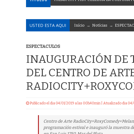
USTED ESTA AQUI
Início
→
Notícias
→
ESPECTA
ESPECTACULOS
INAUGURACIÓN DE 
DEL CENTRO DE ART
RADIOCITY+ROXYC
Publicado el dia 04/01/2019 a las 00h40min | Atualizado dia 0
Centro de Arte RadioCity+RoxyComedy+Melany 
programación estival e inauguró la muestra de
en San Luis 1750, Mar del Plata