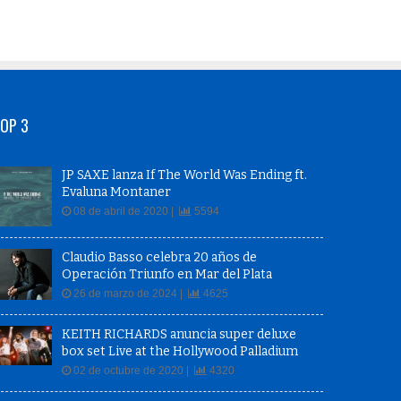
OP 3
JP SAXE lanza If The World Was Ending ft.
Evaluna Montaner
08 de abril de 2020 |
5594
Claudio Basso celebra 20 años de
Operación Triunfo en Mar del Plata
26 de marzo de 2024 |
4625
KEITH RICHARDS anuncia super deluxe
box set Live at the Hollywood Palladium
02 de octubre de 2020 |
4320