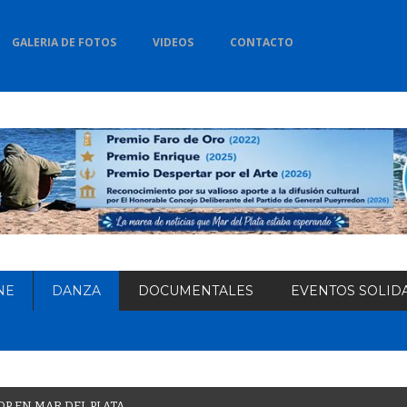
GALERIA DE FOTOS
VIDEOS
CONTACTO
NE
DANZA
DOCUMENTALES
EVENTOS SOLID
O
P
E
N
M
A
R
D
E
L
P
L
A
T
A