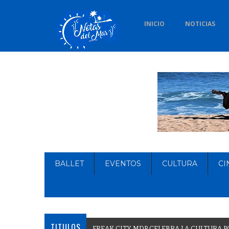
INICIO
NOTICIAS
BALLET
EVENTOS
CULTURA
CI
TITULOS
F
R
E
A
K
C
I
T
Y
M
D
P
C
E
L
E
B
R
A
L
A
C
U
L
T
U
R
A
P