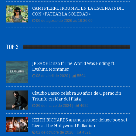
CAMI PIERRE IRRUMPE EN LA ESCENA INDIE
CON «PATEAR LA SOLEDAD»
06 de agosto de 2026 às 19:36:09
TOP 3
JP SAXE lanza If The World Was Ending ft.
Evaluna Montaner
08 de abril de 2020 |
5594
Claudio Basso celebra 20 años de Operación
Triunfo en Mar del Plata
26 de marzo de 2024 |
4625
KEITH RICHARDS anuncia super deluxe box set
Live at the Hollywood Palladium
02 de octubre de 2020 |
4321