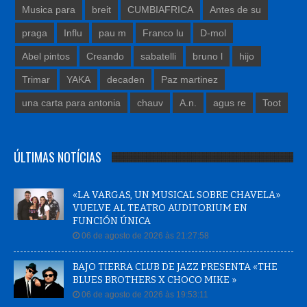
Musica para
breit
CUMBIAFRICA
Antes de su
praga
Influ
pau m
Franco lu
D-mol
Abel pintos
Creando
sabatelli
bruno l
hijo
Trimar
YAKA
decaden
Paz martinez
una carta para antonia
chauv
A.n.
agus re
Toot
ÚLTIMAS NOTÍCIAS
«LA VARGAS, UN MUSICAL SOBRE CHAVELA»
VUELVE AL TEATRO AUDITORIUM EN
FUNCIÓN ÚNICA
06 de agosto de 2026 às 21:27:58
BAJO TIERRA CLUB DE JAZZ PRESENTA «THE
BLUES BROTHERS X CHOCO MIKE »
06 de agosto de 2026 às 19:53:11