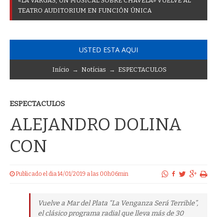
«
L
A
V
A
R
G
A
S
,
U
N
M
U
S
I
C
A
L
S
O
B
R
E
C
H
A
V
E
L
A
»
V
U
E
L
V
E
A
L
T
E
A
T
R
O
A
U
D
I
T
O
R
I
U
M
E
N
F
U
N
C
I
Ó
N
Ú
N
I
C
A
USTED ESTA AQUI
Início
→
Notícias
→
ESPECTACULOS
ESPECTACULOS
ALEJANDRO DOLINA
CON
Publicado el dia 14/01/2019 a las 00h06min
Vuelve a Mar del Plata “La Venganza Será Terrible”,
el clásico programa radial que lleva más de 30