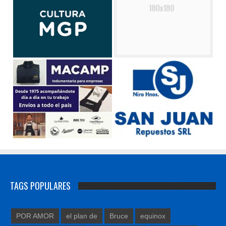
TAGS POPULARES
POR AMOR
el plan de
Bruce
equinox