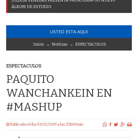
J
U
L
I
E
T
A
V
E
N
E
G
A
S
P
R
E
S
E
N
T
A
«
N
O
R
T
E
Ñ
A
»
S
U
N
U
E
V
O
Á
L
B
U
M
D
E
E
S
T
U
D
I
O
USTED ESTA AQUI
Início
→
Notícias
→
ESPECTACULOS
ESPECTACULOS
PAQUITO
WANCHANKEIN EN
#MASHUP
Publicado el dia 03/02/2019 a las 23h40min