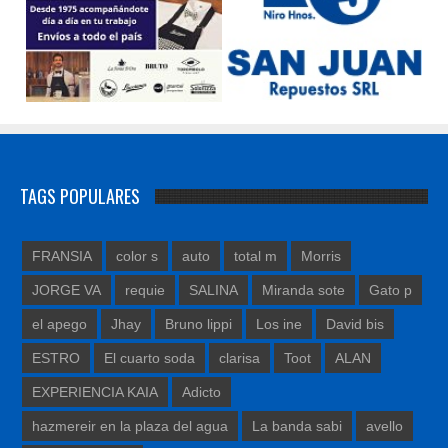
TAGS POPULARES
FRANSIA
color s
auto
total m
Morris
JORGE VA
requie
SALINA
Miranda sote
Gato p
el apego
Jhay
Bruno lippi
Los ine
David bis
ESTRO
El cuarto soda
clarisa
Toot
ALAN
EXPERIENCIA KAIA
Adicto
hazmereir en la plaza del agua
La banda sabi
avello