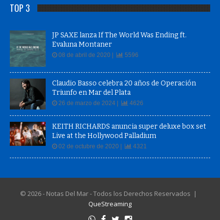
TOP 3
JP SAXE lanza If The World Was Ending ft.
Evaluna Montaner
08 de abril de 2020 |
5596
Claudio Basso celebra 20 años de Operación
Triunfo en Mar del Plata
26 de marzo de 2024 |
4626
KEITH RICHARDS anuncia super deluxe box set
Live at the Hollywood Palladium
02 de octubre de 2020 |
4321
© 2026 - Notas Del Mar - Todos los Derechos Reservados |
QueStreaming