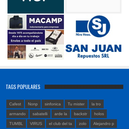
TAGS POPULARES
Cafest
Nonp
sinfonica
Tu mister
la tro
armando
sabatelli
arde la
backstr
holos
TUMBL
VIRUS
el club del ta
zolo
Alejandro p