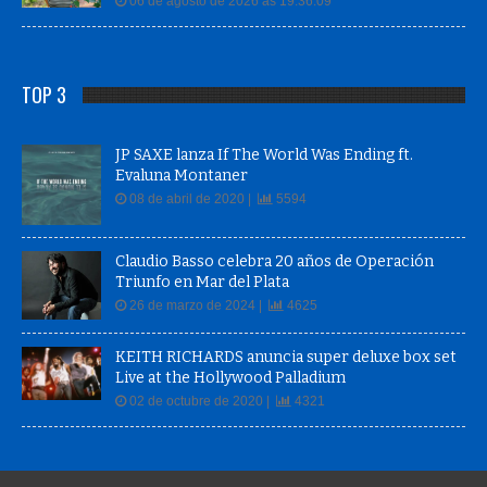
06 de agosto de 2026 às 19:36:09
TOP 3
JP SAXE lanza If The World Was Ending ft.
Evaluna Montaner
08 de abril de 2020 |
5594
Claudio Basso celebra 20 años de Operación
Triunfo en Mar del Plata
26 de marzo de 2024 |
4625
KEITH RICHARDS anuncia super deluxe box set
Live at the Hollywood Palladium
02 de octubre de 2020 |
4321