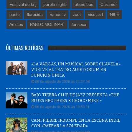
Festival de la j
purple nights
ulises bue
Caramel
pasto
florecida
nahuel v
zoot
nicolas l
NILE
Adictos
PABLO MOLINARI
fonseca
ÚLTIMAS NOTÍCIAS
«LA VARGAS, UN MUSICAL SOBRE CHAVELA»
VUELVE AL TEATRO AUDITORIUM EN
FUNCIÓN ÚNICA
06 de agosto de 2026 às 21:27:58
BAJO TIERRA CLUB DE JAZZ PRESENTA «THE
BLUES BROTHERS X CHOCO MIKE »
06 de agosto de 2026 às 19:53:11
CAMI PIERRE IRRUMPE EN LA ESCENA INDIE
CON «PATEAR LA SOLEDAD»