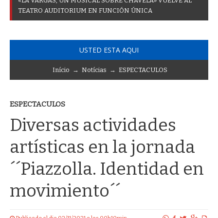
«
L
A
V
A
R
G
A
S
,
U
N
M
U
S
I
C
A
L
S
O
B
R
E
C
H
A
V
E
L
A
»
V
U
E
L
V
E
A
L
T
E
A
T
R
O
A
U
D
I
T
O
R
I
U
M
E
N
F
U
N
C
I
Ó
N
Ú
N
I
C
A
USTED ESTA AQUI
Início
→
Notícias
→
ESPECTACULOS
ESPECTACULOS
Diversas actividades
artísticas en la jornada
´´Piazzolla. Identidad en
movimiento´´