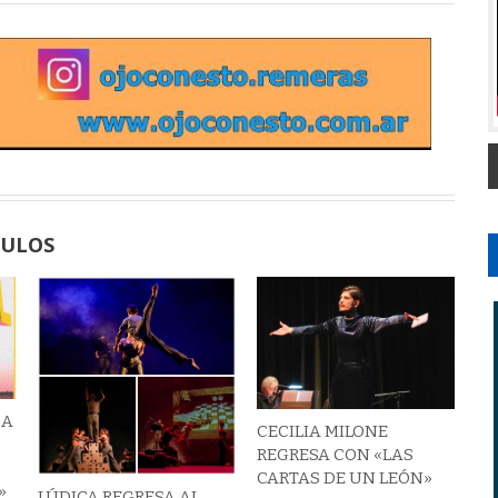
CULOS
 A
CECILIA MILONE
REGRESA CON «LAS
CARTAS DE UN LEÓN»
»
LÚDICA REGRESA AL