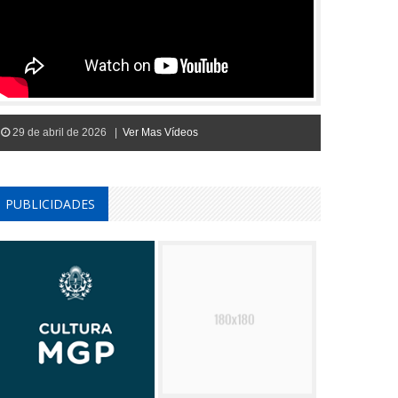
29 de abril de 2026 |
Ver Mas Vídeos
PUBLICIDADES