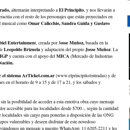
rado,
El Principito
alternarán interpretando a
, y nos llevarán a
teractúa con el resto de los personajes que están proyectados en
Omar Calicchio, Sandra Guida y Gustavo
el musical como
biel Entertainmen
osse Muñoz,
t, creada por J
basada en la
Leopoldo Brizuela
Josse Muñoz
de
y adaptación del propio
. La
 MGP
MICA
y cuenta con el apoyo del
(Mercado de Industrias
Nación.
 el sistema ArTicket.com.ar
(www.elprincipito/entradas) y de
rnes en el horario de 9 a 15 y de 17 a 21, y los sábados y
 sin la posibilidad de acceder a esta emotiva obra cuyo mensaje
or accesible para las localidades desde $700.-, según la cantidad
 localidades sin cargo para ponerlas a disposición de las ONG
upos vulnerables y deseen disfrutar de este novedoso
nviándonos un mensaje a nuestro WhatsApp: 11 6205-2211 y les