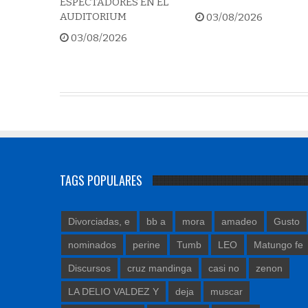
ESPECTADORES EN EL
AUDITORIUM
03/08/2026
03/08/2026
TAGS POPULARES
Divorciadas, e
bb a
mora
amadeo
Gusto
nominados
perine
Tumb
LEO
Matungo fe
Discursos
cruz mandinga
casi no
zenon
LA DELIO VALDEZ Y
deja
muscar