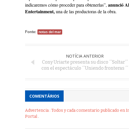
anunció A
indicaremos cómo proceder para obtenerlas”,
Entertainment,
una de las productoras de la obra.
Fonte:
notas del mar
NOTÍCIA ANTERIOR
Cony Uriarte presenta su disco ´´Soltar´´
con el espectáculo ´´Uniendo fronteras ´´
COMENTÁRIOS
Advertencia : Todos y cada comentario publicado en Int
Portal .