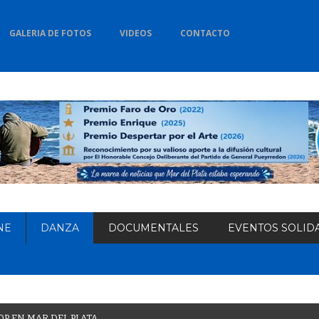
GALERIA DE FOTOS
VIDEOS
CONTACTO
NE
DANZA
DOCUMENTALES
EVENTOS SOLID
O
P
E
N
M
A
R
D
E
L
P
L
A
T
A