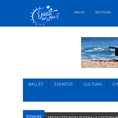
INICIO
NOTICIAS
BALLET
EVENTOS
CULTURA
CI
TITULOS
F
R
E
A
K
C
I
T
Y
M
D
P
C
E
L
E
B
R
A
L
A
C
U
L
T
U
R
A
P