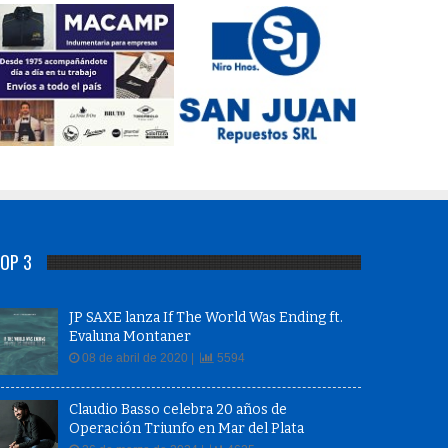
OP 3
JP SAXE lanza If The World Was Ending ft.
Evaluna Montaner
08 de abril de 2020 |
5594
Claudio Basso celebra 20 años de
Operación Triunfo en Mar del Plata