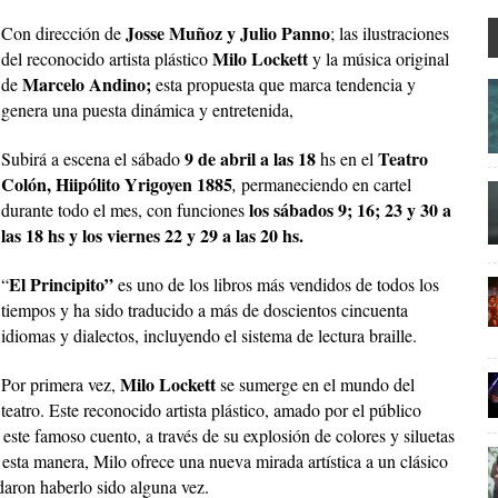
Josse Muñoz y Julio Panno
Con dirección de
; las ilustraciones
Milo Lockett
del reconocido artista plástico
y la música original
Marcelo Andino;
de
esta propuesta que marca tendencia y
genera una puesta dinámica y entretenida,
9 de abril a las 18
Teatro
Subirá a escena el sábado
hs en el
Colón, Hiipólito Yrigoyen 1885
,
permaneciendo en cartel
los sábados 9; 16; 23 y 30 a
durante todo el mes, con funciones
las 18 hs y los viernes 22 y 29 a las 20 hs.
El Principito”
“
es uno de los libros más vendidos de todos los
tiempos y ha sido traducido a más de doscientos cincuenta
idiomas y dialectos, incluyendo el sistema de lectura braille.
Milo Lockett
Por primera vez,
se sumerge en el mundo del
teatro. Este reconocido artista plástico, amado por el público
e este famoso cuento, a través de su explosión de colores y siluetas
 esta manera, Milo ofrece una nueva mirada artística a un clásico
idaron haberlo sido alguna vez.