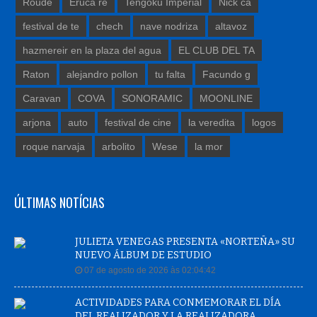
Roude
Eruca re
Tengoku Imperial
Nick ca
festival de te
chech
nave nodriza
altavoz
hazmereir en la plaza del agua
EL CLUB DEL TA
Raton
alejandro pollon
tu falta
Facundo g
Caravan
COVA
SONORAMIC
MOONLINE
arjona
auto
festival de cine
la veredita
logos
roque narvaja
arbolito
Wese
la mor
ÚLTIMAS NOTÍCIAS
JULIETA VENEGAS PRESENTA «NORTEÑA» SU
NUEVO ÁLBUM DE ESTUDIO
07 de agosto de 2026 às 02:04:42
ACTIVIDADES PARA CONMEMORAR EL DÍA
DEL REALIZADOR Y LA REALIZADORA