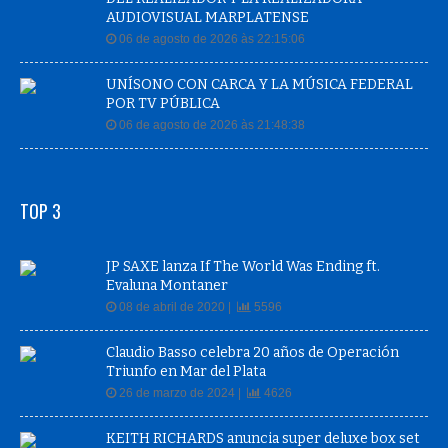
AUDIOVISUAL MARPLATENSE
06 de agosto de 2026 às 22:15:06
UNÍSONO CON CARCA Y LA MÚSICA FEDERAL
POR TV PÚBLICA
06 de agosto de 2026 às 21:48:38
TOP 3
JP SAXE lanza If The World Was Ending ft.
Evaluna Montaner
08 de abril de 2020 |
5596
Claudio Basso celebra 20 años de Operación
Triunfo en Mar del Plata
26 de marzo de 2024 |
4626
KEITH RICHARDS anuncia super deluxe box set