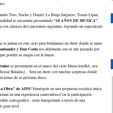
res.
acundo Toro, Nacho y Daniel, La Bruja Salguero, Tomas Lipan,
“
tualidad se encuentra presentando
10 AÑOS DE MUSICA”
,
a con clásicos del cancionero argentino, logrando un espectáculo
tas se juntan en este ciclo para brindarnos un show donde se unen
Santander y Dan Costa
nos deleitarán con su arte pasando por
que pondrá su magia con la danza.
Praino
se presentarán en el marco del ciclo MusicArteBA, nos
/ Bossa/ Baladas) .
Será un show con muchas sorpresas donde
rá temas de su próximo disco.
La Obra" de ADN!
Sumérgete en una propuesta escénica única
sionan en una experiencia cautivadora.
Con la participación
table coreografíco , serás transportado a través de una
e gran nivel .