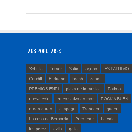
TAGS POPULARES
Sol ullo
Trimar
Sofia
arjona
ES PATRIMO
Caudill
El duend
bresh
zenon
PREMIOS ENRI
plaza de la musica
Fatima
nueva cole
eruca sativa en mar
ROCK A BUEN
duran duran
el apego
Tronador
queen
La casa de Bernarda
Puro teatr
La vale
los perez
dvila
gallo