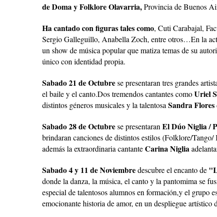
de Doma y Folklore Olavarria,
Provincia de Buenos Ai
Ha cantado con figuras tales como
, Cuti Carabajal, F
Sergio Galleguillo, Anabella Zoch, entre otros…En la ac
un show de música popular que matiza temas de su autori
único con identidad propia.
Sabado 21 de Octubre
se presentaran tres grandes artis
Uriel 
el baile y el canto.
Dos tremendos cantantes como
Sandra Flores
distintos géneros musicales y la talentosa
Sabado 28 de Octubre
El Dúo Niglia / 
se presentaran
brindaran canciones de distintos estilos (Folklore/Tango
Carina Niglia
además la extraordinaria cantante
adelanta
Sabado 4 y 11 de Noviembre
"
descubre el encanto de
donde la danza, la música, el canto y la pantomima se fu
especial de talentosos alumnos en formación,y el grupo es
emocionante historia de amor, en un despliegue artístico d