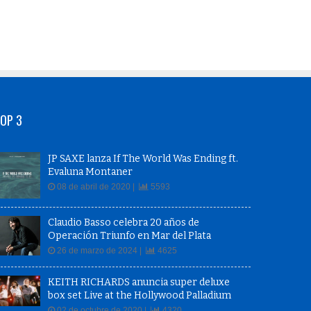
OP 3
JP SAXE lanza If The World Was Ending ft.
Evaluna Montaner
08 de abril de 2020 |
5593
Claudio Basso celebra 20 años de
Operación Triunfo en Mar del Plata
26 de marzo de 2024 |
4625
KEITH RICHARDS anuncia super deluxe
box set Live at the Hollywood Palladium
02 de octubre de 2020 |
4320