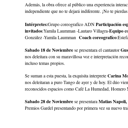
Además, la obra ofrece al público una experiencia interact
independiente que no te dejará indiferente. ¡No te pierdas
Intérpretes:
Participación esp
Grupo coreografíco ADN
invitados
Equipo c
:Yamila Laumman -Lautaro Villagra-
Coach coreografíco
González -Yamila Laumman
:Este
Sabado 18 de Noviembre
Gus
se presentara el cantautor
nos deleitara con su maravillosa voz e interpretación reco
incluso temas propios.
Carina Mo
Se suman a esta puesta, la exquisita interprete
nos deleitaran a puro Tango de ayer y de hoy. El dúo vie
reconocidos espacios como Café La Humedad, Homero 
Sabado 28 de Noviembre
Matias Napoli,
se presentara
Premios Gardel presentando por primera vez su nuevo tra