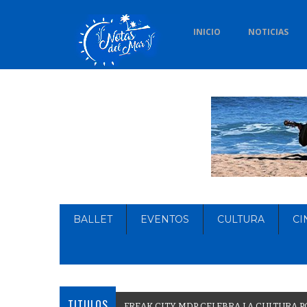
INICIO
NOTICIAS
BALLET
EVENTOS
CULTURA
CI
TITULOS
F
R
E
A
K
C
I
T
Y
M
D
P
C
E
L
E
B
R
A
L
A
C
U
L
T
U
R
A
P