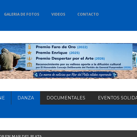
GALERIA DE FOTOS
VIDEOS
CONTACTO
NE
DANZA
DOCUMENTALES
EVENTOS SOLID
O
P
E
N
M
A
R
D
E
L
P
L
A
T
A