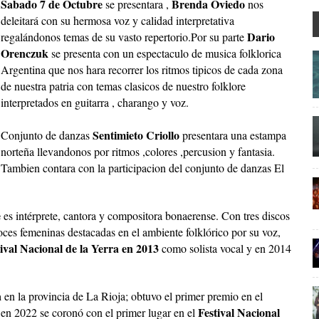
Sabado 7 de Octubre
Brenda Oviedo
se presentara ,
nos
deleitará con su hermosa voz y calidad interpretativa
Dario
regalándonos temas de su vasto repertorio.Por su parte
Orenczuk
se presenta con un espectaculo de musica folklorica
Argentina que nos hara recorrer los ritmos tipicos de cada zona
de nuestra patria con temas clasicos de nuestro folklore
interpretados en guitarra , charango y voz.
Sentimieto Criollo
Conjunto de danzas
presentara una estampa
norteña llevandonos por ritmos ,colores ,percusion y fantasia.
Tambien contara con la participacion del conjunto de danzas El
e
es intérprete, cantora y compositora bonaerense. Con tres discos
oces femeninas destacadas en el ambiente folklórico por su voz,
tival Nacional de la Yerra en 2013
como solista vocal y en 2014
a
en la provincia de La Rioja; obtuvo el primer premio en el
Festival Nacional
en 2022 se coronó con el primer lugar en el