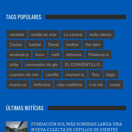
TAGS POPULARES
candela
emilia en mar
La carava
soda stereo
Carina
barbar
David
melina
the faim
amanda p
buxx
natti
defensa
Palabras d
chita
coronados de glo
EL CONVENTILLO
cuarteto de nos
cantillo
manuel tu
Teta
biigo
nueva co
sinfonica
clau maldona
Los cal
rusea
ÚLTIMAS NOTÍCIAS
FUNDACIÓN SOL MÁS SONRISAS LANZA UNA
NUEVA COLECTA DE CEPILLOS DE DIENTES