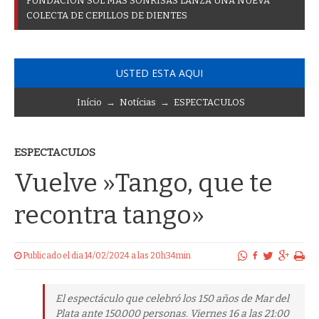
F
U
N
D
A
C
I
Ó
N
S
O
L
M
Á
S
S
O
N
R
I
S
A
S
L
A
N
Z
A
U
N
A
N
U
E
V
A
C
O
L
E
C
T
A
D
E
C
E
P
I
L
L
O
S
D
E
D
I
E
N
T
E
S
USTED ESTA AQUI
Início
→
Notícias
→
ESPECTACULOS
ESPECTACULOS
Vuelve »Tango, que te
recontra tango»
Publicado el dia 14/02/2024 a las 20h34min
El espectáculo que celebró los 150 años de Mar del
Plata ante 150.000 personas. Viernes 16 a las 21:00