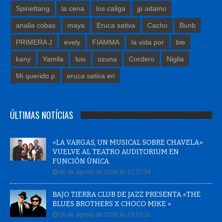
Spinettang
la cena
los caliga
jp adamo
analia cobas
maya
Eruca sativa
Cacho
Bunb
PRIMERA J
evely
FIAMMA
la vida por
bie
kany
Yamila
luis
ozuna
Cordero
Niglia
Mi querido p
eruca sativa en
ÚLTIMAS NOTÍCIAS
«LA VARGAS, UN MUSICAL SOBRE CHAVELA»
VUELVE AL TEATRO AUDITORIUM EN
FUNCIÓN ÚNICA
06 de agosto de 2026 às 21:27:58
BAJO TIERRA CLUB DE JAZZ PRESENTA «THE
BLUES BROTHERS X CHOCO MIKE »
06 de agosto de 2026 às 19:53:11