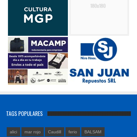
TAGS POPULARES
alici
mar rojo
Caudill
ferio
BALSAM