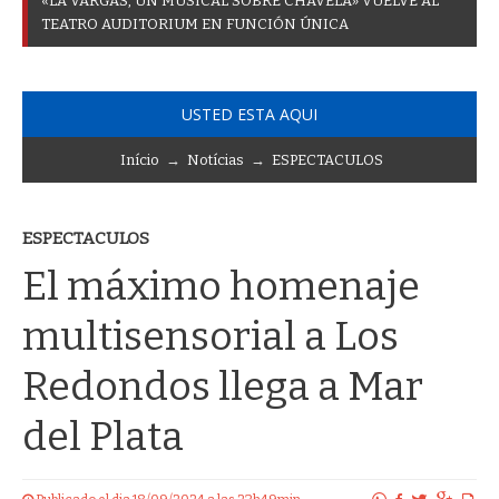
«
L
A
V
A
R
G
A
S
,
U
N
M
U
S
I
C
A
L
S
O
B
R
E
C
H
A
V
E
L
A
»
V
U
E
L
V
E
A
L
T
E
A
T
R
O
A
U
D
I
T
O
R
I
U
M
E
N
F
U
N
C
I
Ó
N
Ú
N
I
C
A
USTED ESTA AQUI
Início
→
Notícias
→
ESPECTACULOS
ESPECTACULOS
El máximo homenaje
multisensorial a Los
Redondos llega a Mar
del Plata