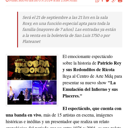
Publicado el dia 18/09/2024 a las 23h49min
Será el 21 de septiembre a las 21 hrs en la sala
Roxy, en una función especial apta para toda la
familia (mayores de 7 años). Las entradas ya están
a la venta en la boletería de San Luis 1750 o por
Plateanet
El emocionante espectáculo
Patricio Rey
sobre la historia de
y sus Redonditos de Ricota
llega al Centro de Arte Mdq para
"La
presentar su nuevo show
Emulación del Infierno y sus
Placeres."
El espectáculo, que cuenta con
una banda en vivo
, más de 15 artistas en escena, imágenes
históricas e inéditas y un presentador que realiza un relato
cronológico del período que va entre 1976 y 2001, es una paleta