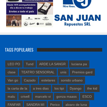
TAGS POPULARES
LEO PO
Tund
ARDE LA SANGR
luciana pa
clase
TEATRO SENSORIAL
unis
Premios gard
Van go
Cazado
estelares
sonido urbano
la carta de la
a tres dias
los tipi
Dyango
the kid
malu
crivell
marcelo vi
gonza maass
ESCO
FANFAR
SANDRA MI
Perico
alvaro de luna