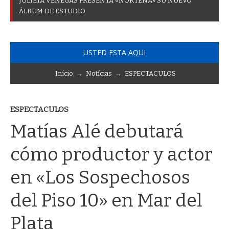
J
U
L
I
E
T
A
V
E
N
E
G
A
S
P
R
E
S
E
N
T
A
«
N
O
R
T
E
Ñ
A
»
S
U
N
U
E
V
O
Á
L
B
U
M
D
E
E
S
T
U
D
I
O
USTED ESTA AQUI
Início
→
Notícias
→
ESPECTACULOS
ESPECTACULOS
Matías Alé debutará
cómo productor y actor
en «Los Sospechosos
del Piso 10» en Mar del
Plata