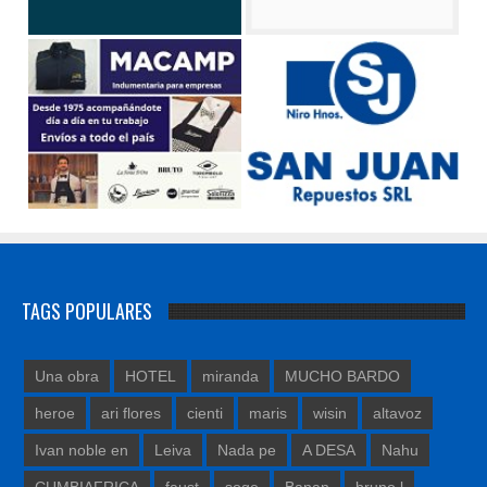
TAGS POPULARES
Una obra
HOTEL
miranda
MUCHO BARDO
heroe
ari flores
cienti
maris
wisin
altavoz
Ivan noble en
Leiva
Nada pe
A DESA
Nahu