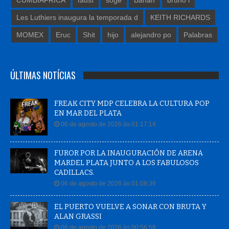
CUMBIAFRICA
faust
soge
Banan
bruno l
Les Luthiers inaugura la temporada d
KEITH RICHARDS
MOMEX
Eruc
Shit
hijo
alejandro po
Palabras
ÚLTIMAS NOTÍCIAS
FREAK CITY MDP CELEBRA LA CULTURA POP
EN MAR DEL PLATA
06 de agosto de 2026 às 01:17:14
FUROR POR LA INAUGURACIÓN DE ARENA
MARDEL PLATA JUNTO A LOS FABULOSOS
CADILLACS.
06 de agosto de 2026 às 01:08:39
EL PUERTO VUELVE A SONAR CON BRUTA Y
ALAN GRASSI
06 de agosto de 2026 às 00:56:58