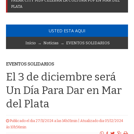
F
R
E
A
K
C
I
T
Y
M
D
P
C
E
L
E
B
R
A
L
A
C
U
L
T
U
R
A
P
O
P
E
N
M
A
R
D
E
L
P
L
A
T
A
USTED ESTA AQUI
Início
→
Notícias
→
EVENTOS SOLIDARIOS
EVENTOS SOLIDARIOS
El 3 de diciembre será
Un Día Para Dar en Mar
del Plata
Publicado el dia 27/11/2024 a las 14h01min | Atualizado dia 05/12/2024
às 10h56min