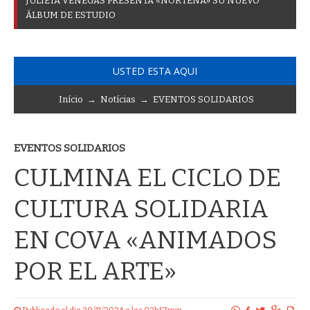
J
U
L
I
E
T
A
V
E
N
E
G
A
S
P
R
E
S
E
N
T
A
«
N
O
R
T
E
Ñ
A
»
S
U
N
U
E
V
O
Á
L
B
U
M
D
E
E
S
T
U
D
I
O
USTED ESTA AQUI
Início
→
Notícias
→
EVENTOS SOLIDARIOS
EVENTOS SOLIDARIOS
CULMINA EL CICLO DE
CULTURA SOLIDARIA
EN COVA «ANIMADOS
POR EL ARTE»