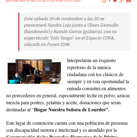
Publicado el dia 28/11/2024 a las 02h17min
Este sábado 30 de noviembre a las 20 se
presentará Sandra Lojo junto a Ulises Zamudio
(bandoneón) y Ramón Garcia (guitarra), con su
espectáculo "Sólo Tango". en el Espacio COVA,
ubicado en Funes 2146 .
Interpretarán un exquisito
repertorio de la música
ciudadana con los clásicos de
siempre y en esta oportunidad la
entrada consistirá en alimentos
no perecederos en general, especialmente leche en polvo, azúcar,
mezcla para postres, gelatina y aceite, donaciones que serán
Hogar Nuestra Señora de Lourdes”.
destinadas al “
Este lugar de contención cuenta con una población de personas
con discapacidad motora e intelectual y es atendido por la
Congregación de las Pequeñas Hermanas de la Divina