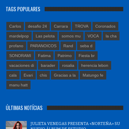
TAGS POPULARES
Carlos
desafio 24
Carrara
TROVA
Coronados
mardelpop
Las pelota
somos mu
VOCA
la cha
profano
PARANOICOS
Rand
seba d
SONORAMI
Fatima
Patrimo
Fiesta br
vacaciones di
barader
rosalia
herencia lebon
cala
Evari
chis
Gracias a la
Matungo fe
manu hatt
ÚLTIMAS NOTÍCIAS
JULIETA VENEGAS PRESENTA «NORTEÑA» SU