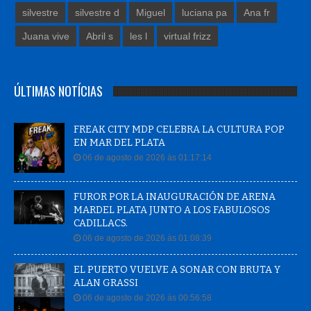
silvestre
silvestre d
Miguel
luciana pa
Ana fr
Juana vive
Abril s
les l
virtual frizz
ÚLTIMAS NOTÍCIAS
FREAK CITY MDP CELEBRA LA CULTURA POP
EN MAR DEL PLATA
06 de agosto de 2026 às 01:17:14
FUROR POR LA INAUGURACIÓN DE ARENA
MARDEL PLATA JUNTO A LOS FABULOSOS
CADILLACS.
06 de agosto de 2026 às 01:08:39
EL PUERTO VUELVE A SONAR CON BRUTA Y
ALAN GRASSI
06 de agosto de 2026 às 00:56:58