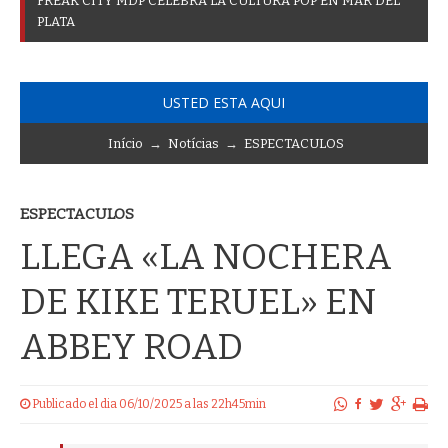
F
R
E
A
K
C
I
T
Y
M
D
P
C
E
L
E
B
R
A
L
A
C
U
L
T
U
R
A
P
O
P
E
N
M
A
R
D
E
L
P
L
A
T
A
USTED ESTA AQUI
Início
→
Notícias
→
ESPECTACULOS
ESPECTACULOS
LLEGA «LA NOCHERA
DE KIKE TERUEL» EN
ABBEY ROAD
Publicado el dia 06/10/2025 a las 22h45min