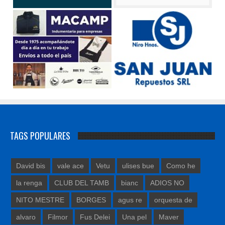
TAGS POPULARES
David bis
vale ace
Vetu
ulises bue
Como he
la renga
CLUB DEL TAMB
bianc
ADIOS NO
NITO MESTRE
BORGES
agus re
orquesta de
alvaro
Filmor
Fus Delei
Una pel
Maver