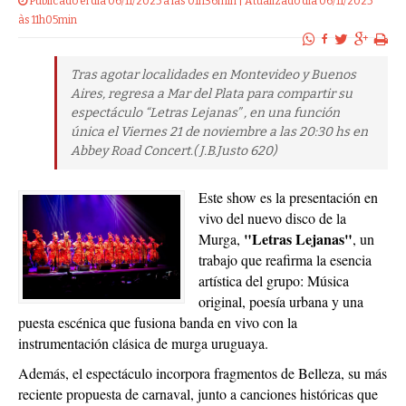
Publicado el dia 06/11/2025 a las 01h36min | Atualizado dia 06/11/2025
às 11h05min
Tras agotar localidades en Montevideo y Buenos
Aires, regresa a Mar del Plata para compartir su
espectáculo “Letras Lejanas” , en una función
única el Viernes 21 de noviembre a las 20:30 hs en
Abbey Road Concert.( J.B.Justo 620)
Este show es la presentación en
vivo del nuevo disco de la
"Letras Lejanas"
Murga,
, un
trabajo que reafirma la esencia
artística del grupo: Música
original, poesía urbana y una
puesta escénica que fusiona banda en vivo con la
instrumentación clásica de murga uruguaya.
Además, el espectáculo incorpora fragmentos de Belleza, su más
reciente propuesta de carnaval, junto a canciones históricas que