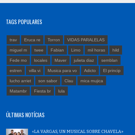
TAGS POPULARES
trav
Eruca re
Torron
VIDAS PARALELAS
miguel m
twee
Fabian
Limo
mil horas
hild
Fede mo
locales
Maver
julieta diaz
semblan
estren
villa vi
Musica para vo
Adicto
El princip
lucho arriet
son sabor
Clau
mica mujica
Matambr
Fiesta br
lula
ÚLTIMAS NOTÍCIAS
«LA VARGAS, UN MUSICAL SOBRE CHAVELA»