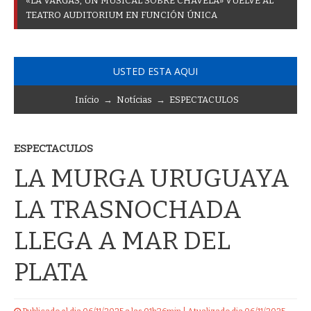
«
L
A
V
A
R
G
A
S
,
U
N
M
U
S
I
C
A
L
S
O
B
R
E
C
H
A
V
E
L
A
»
V
U
E
L
V
E
A
L
T
E
A
T
R
O
A
U
D
I
T
O
R
I
U
M
E
N
F
U
N
C
I
Ó
N
Ú
N
I
C
A
USTED ESTA AQUI
Início
→
Notícias
→
ESPECTACULOS
ESPECTACULOS
LA MURGA URUGUAYA
LA TRASNOCHADA
LLEGA A MAR DEL
PLATA