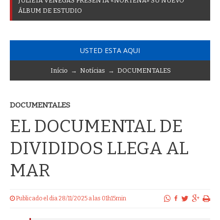
J
U
L
I
E
T
A
V
E
N
E
G
A
S
P
R
E
S
E
N
T
A
«
N
O
R
T
E
Ñ
A
»
S
U
N
U
E
V
O
Á
L
B
U
M
D
E
E
S
T
U
D
I
O
USTED ESTA AQUI
Início
→
Notícias
→
DOCUMENTALES
DOCUMENTALES
EL DOCUMENTAL DE
DIVIDIDOS LLEGA AL
MAR
Publicado el dia 28/11/2025 a las 01h15min