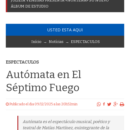
J
U
L
I
E
T
A
V
E
N
E
G
A
S
P
R
E
S
E
N
T
A
«
N
O
R
T
E
Ñ
A
»
S
U
N
U
E
V
O
Á
L
B
U
M
D
E
E
S
T
U
D
I
O
USTED ESTA AQUI
Início
→
Notícias
→
ESPECTACULOS
ESPECTACULOS
Autómata en El
Séptimo Fuego
Publicado el dia 09/12/2025 a las 20h52min
Autómata es el espectáculo musical, poético y
teatral de Matías Martínez, exintegrante de la