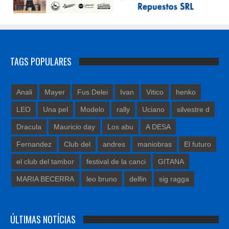
TAGS POPULARES
Anali
Mayer
Fus Delei
Ivan
Vitico
henko
LEO
Una pel
Modelo
rally
Uciano
silvestre d
Dracula
Mauricio day
Los abu
A DESA
Fernandez
Club del
andres
maniobras
El futuro
el club del tambor
festival de la canci
GITANA
MARIA BECERRA
leo bruno
delfin
sig ragga
ÚLTIMAS NOTÍCIAS