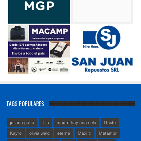
TAGS POPULARES
juliana gatta
Tita
madre hay una sola
Gusto
Kayro
olivia wald
eterna
Maxi tr
Matambr