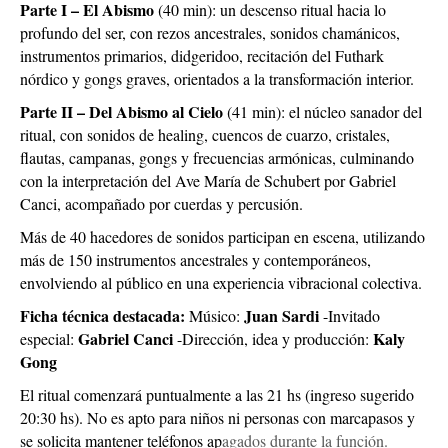
Parte I – El Abismo
(40 min): un descenso ritual hacia lo
profundo del ser, con rezos ancestrales, sonidos chamánicos,
instrumentos primarios, didgeridoo, recitación del Futhark
nórdico y gongs graves, orientados a la transformación interior.
Parte II – Del Abismo al Cielo
(41 min): el núcleo sanador del
ritual, con sonidos de healing, cuencos de cuarzo, cristales,
flautas, campanas, gongs y frecuencias armónicas, culminando
con la interpretación del Ave María de Schubert por Gabriel
Canci, acompañado por cuerdas y percusión.
Más de 40 hacedores de sonidos participan en escena, utilizando
más de 150 instrumentos ancestrales y contemporáneos,
envolviendo al público en una experiencia vibracional colectiva.
Ficha técnica destacada:
Juan Sardi
Músico:
-Invitado
Gabriel Canci
Kaly
especial:
-Dirección, idea y producción:
Gong
El ritual comenzará puntualmente a las 21 hs (ingreso sugerido
20:30 hs). No es apto para niños ni personas con marcapasos y
se solicita mantener teléfonos ap
agados durante la función.