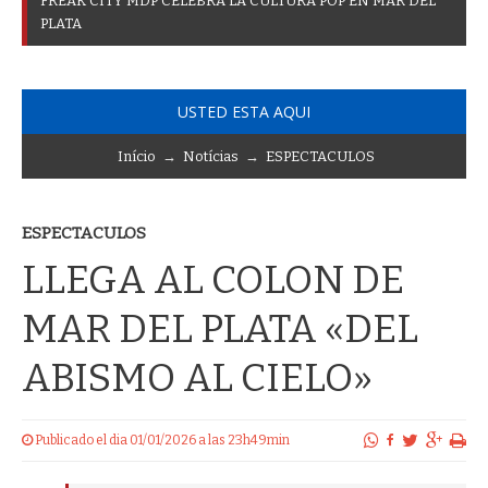
F
R
E
A
K
C
I
T
Y
M
D
P
C
E
L
E
B
R
A
L
A
C
U
L
T
U
R
A
P
O
P
E
N
M
A
R
D
E
L
P
L
A
T
A
USTED ESTA AQUI
Início
→
Notícias
→
ESPECTACULOS
ESPECTACULOS
LLEGA AL COLON DE
MAR DEL PLATA «DEL
ABISMO AL CIELO»
Publicado el dia 01/01/2026 a las 23h49min