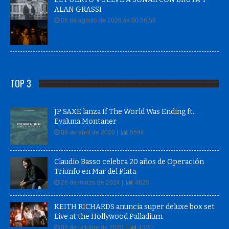
ALAN GRASSI
06 de agosto de 2026 às 00:56:58
TOP 3
JP SAXE lanza If The World Was Ending ft.
Evaluna Montaner
08 de abril de 2020 |
5594
Claudio Basso celebra 20 años de Operación
Triunfo en Mar del Plata
26 de marzo de 2024 |
4625
KEITH RICHARDS anuncia super deluxe box set
Live at the Hollywood Palladium
02 de octubre de 2020 |
4320