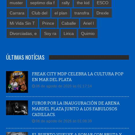
muster
septimo dia f
rally
the kid
ESCO
Carrara
Club del
el plan
transfra
Drexle
Mi Vida Sin T
Prince
Caballe
Ariel l
Divorciadas, e
Soy ra
Lirica
Quimio
ÚLTIMAS NOTÍCIAS
FREAK CITY MDP CELEBRA LA CULTURA POP
EN MAR DEL PLATA
06 de agosto de 2026 às 01:17:14
FUROR POR LA INAUGURACIÓN DE ARENA
MARDEL PLATA JUNTO A LOS FABULOSOS
CADILLACS.
06 de agosto de 2026 às 01:08:39
EL PUERTO VUELVE A SONAR CON BRUTA Y