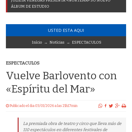
J
U
L
I
E
T
A
V
E
N
E
G
A
S
P
R
E
S
E
N
T
A
«
N
O
R
T
E
Ñ
A
»
S
U
N
U
E
V
O
Á
L
B
U
M
D
E
E
S
T
U
D
I
O
USTED ESTA AQUI
Início
→
Notícias
→
ESPECTACULOS
ESPECTACULOS
Vuelve Barlovento con
«Espíritu del Mar»
Publicado el dia 03/01/2026 a las 21h17min
La premiada obra de teatro y circo que lleva más de
110 espectáculos en diferentes festivales de