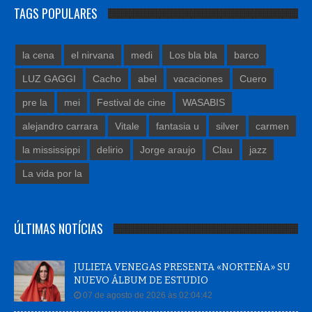
TAGS POPULARES
la cena
el nirvana
medi
Los bla bla
barco
LUZ GAGGI
Cacho
abel
vacaciones
Cuero
pre la
mei
Festival de cine
WASABIS
alejandro carrara
Vitale
fantasia u
silver
carmen
la mississippi
delirio
Jorge araujo
Clau
jazz
La vida por la
ÚLTIMAS NOTÍCIAS
JULIETA VENEGAS PRESENTA «NORTEÑA» SU
NUEVO ÁLBUM DE ESTUDIO
07 de agosto de 2026 às 02:04:42