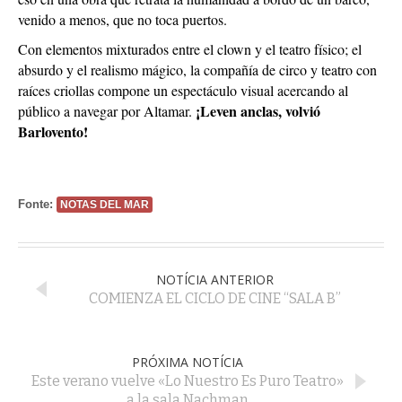
venido a menos, que no toca puertos.
Con elementos mixturados entre el clown y el teatro físico; el
absurdo y el realismo mágico, la compañía de circo y teatro con
raíces criollas compone un espectáculo visual acercando al
¡Leven anclas, volvió
público a navegar por Altamar.
Barlovento!
Fonte:
NOTAS DEL MAR
NOTÍCIA ANTERIOR
COMIENZA EL CICLO DE CINE “SALA B”
PRÓXIMA NOTÍCIA
Este verano vuelve «Lo Nuestro Es Puro Teatro»
a la sala Nachman