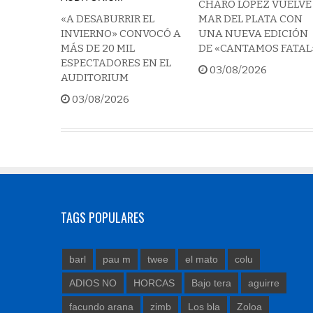
CHARO LÓPEZ VUELVE
«A DESABURRIR EL
MAR DEL PLATA CON
INVIERNO» CONVOCÓ A
UNA NUEVA EDICIÓN
MÁS DE 20 MIL
DE «CANTAMOS FATAL
ESPECTADORES EN EL
03/08/2026
AUDITORIUM
03/08/2026
TAGS POPULARES
barl
pau m
twee
el mato
colu
ADIOS NO
HORCAS
Bajo tera
aguirre
facundo arana
zimb
Los bla
Zoloa