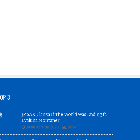
OP 3
JP SAXE lanza If The World Was Ending ft.
Evaluna Montaner
08 de abril de 2020 |
5594