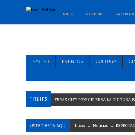
INICIO
NOTICIAS
GALERIA D
BALLET
EVENTOS
CULTURA
CI
TITULOS
F
R
E
A
K
C
I
T
Y
M
D
P
C
E
L
E
B
R
A
L
A
C
U
L
T
U
R
A
P
USTED ESTA AQUI
Início
→
Notícias
→
ESPECTA