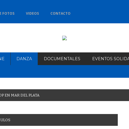
E FOTOS
VIDEOS
CONTACTO
NE
DANZA
DOCUMENTALES
EVENTOS SOLID
O
P
E
N
M
A
R
D
E
L
P
L
A
T
A
CULOS