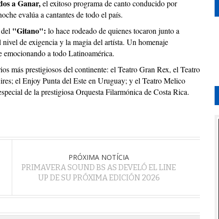
dos a Ganar,
el exitoso programa de canto conducido por
che evalúa a cantantes de todo el país.
"Gitano":
 del
lo hace rodeado de quienes tocaron junto a
nivel de exigencia y la magia del artísta. Un homenaje
ue emocionando a todo Latinoamérica.
rios más prestigiosos del continente: el Teatro Gran Rex, el Teatro
res; el Enjoy Punta del Este en Uruguay; y el Teatro Melico
special de la prestigiosa Orquesta Filarmónica de Costa Rica.
PRÓXIMA NOTÍCIA
PRIMAVERA SOUND BS AS DEVELÓ EL LINE
UP DE SU PRÓXIMA EDICIÓN 2026