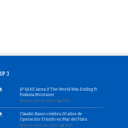
OP 3
JP SAXE lanza If The World Was Ending ft.
Evaluna Montaner
08 de abril de 2020 |
5594
Claudio Basso celebra 20 años de
Operación Triunfo en Mar del Plata
26 de marzo de 2024 |
4625