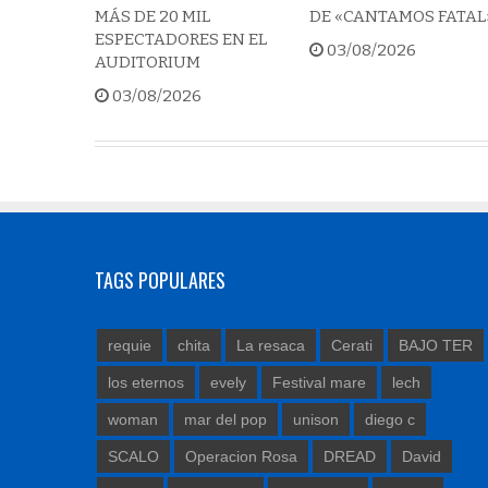
MÁS DE 20 MIL
DE «CANTAMOS FATAL
ESPECTADORES EN EL
03/08/2026
AUDITORIUM
03/08/2026
TAGS POPULARES
requie
chita
La resaca
Cerati
BAJO TER
los eternos
evely
Festival mare
lech
woman
mar del pop
unison
diego c
SCALO
Operacion Rosa
DREAD
David