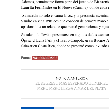
Bienveni
Además, actualmente forma parte del jurado de
Laurita Fernández
en El Nueve (Canal 9), donde cada no
Samartin
no solo encarna la voz y la presencia escenica
Sandro en vida, músicos que conocen de primera mano el 
apasionado a un referente que marcó generaciones y sig
Su talento lo llevó a presentarse en algunos de los escena
Ópera, el Luna Park y el Teatro Caupolican en Buenos Ai
Salazar en Costa Rica, donde se presentó como invitado e
Fonte:
NOTAS DEL MAR
NOTÍCIA ANTERIOR
EL REGRESO MAS ESPERADO HOMER EL
MERO MERO LLEGA A MAR DEL PLATA