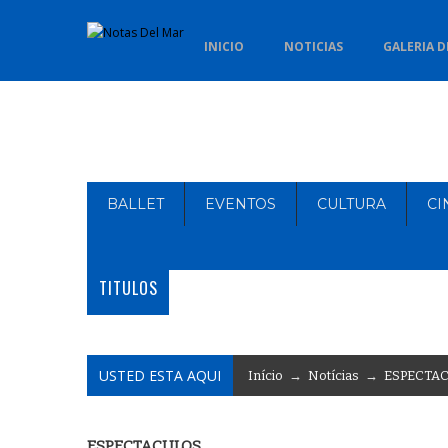
INICIO
NOTICIAS
GALERIA D
BALLET
EVENTOS
CULTURA
CI
TITULOS
USTED ESTA AQUI
Início
→
Notícias
→
ESPECTA
ESPECTACULOS