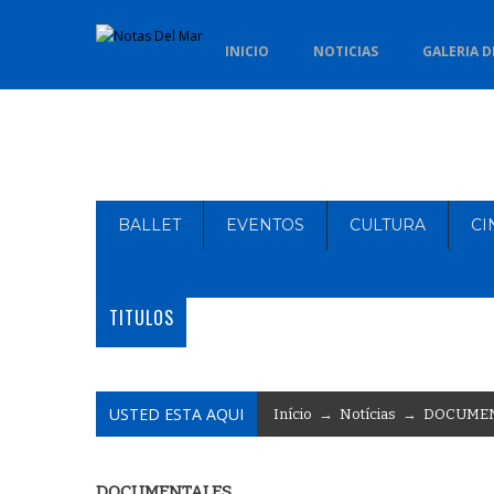
INICIO
NOTICIAS
GALERIA D
BALLET
EVENTOS
CULTURA
CI
TITULOS
USTED ESTA AQUI
Início
→
Notícias
→
DOCUMEN
DOCUMENTALES