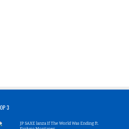
OP 3
JP SAXE lanza If The World Was Ending ft.
Evaluna Montaner