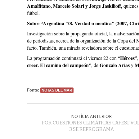
Amalfitano, Marcelo Solari y Jorge Jaskilioff,
quienes 
fútbol.
Sobre “Argentina ´78. Verdad o mentira” (2007, Chri
Investigación sobre la propaganda oficial, la malversaci
de periodistas, acerca de la organización de la Copa del
facto. También, una mirada reveladora sobre el cuestiona
Héroes”
La programación continuará el viernes 22 con “
,
creer. El camino del campeón”
Gonzalo Arias
M
, de
y
Fonte:
NOTAS DEL MAR
NOTÍCIA ANTERIOR
POR CUESTIONES CLIMÁTICAS CAFEST VOL
3 SE REPROGRAMA