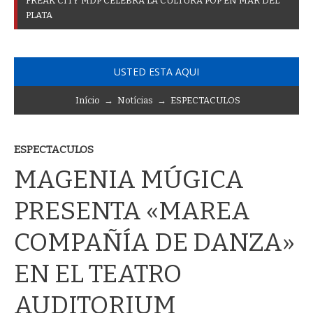
F
R
E
A
K
C
I
T
Y
M
D
P
C
E
L
E
B
R
A
L
A
C
U
L
T
U
R
A
P
O
P
E
N
M
A
R
D
E
L
P
L
A
T
A
USTED ESTA AQUI
Início
→
Notícias
→
ESPECTACULOS
ESPECTACULOS
MAGENIA MÚGICA
PRESENTA «MAREA
COMPAÑÍA DE DANZA»
EN EL TEATRO
AUDITORIUM