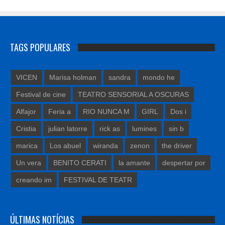
TAGS POPULARES
VICEN
Marisa holman
sandra
mondo he
Festival de cine
TEATRO SENSORIAL A OSCURAS
Alfajor
Feria a
RIO NUNCA M
GIRL
Dos i
Cristia
julian latorre
rick as
lumines
sin b
marica
Los abuel
wiranda
zenon
the driver
Un vera
BENITO CERATI
la amante
despertar por
creando im
FESTIVAL DE TEATR
ÚLTIMAS NOTÍCIAS