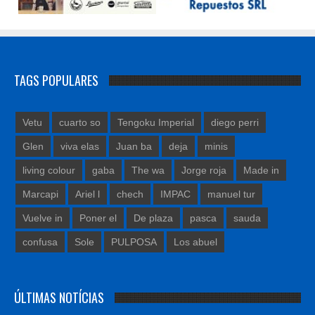
TAGS POPULARES
Vetu
cuarto so
Tengoku Imperial
diego perri
Glen
viva elas
Juan ba
deja
minis
living colour
gaba
The wa
Jorge roja
Made in
Marcapi
Ariel l
chech
IMPAC
manuel tur
Vuelve in
Poner el
De plaza
pasca
sauda
confusa
Sole
PULPOSA
Los abuel
ÚLTIMAS NOTÍCIAS