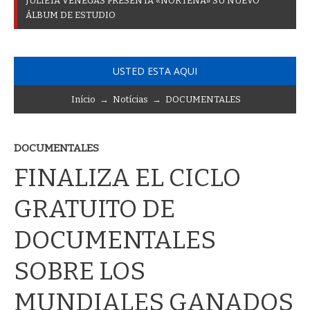
J
U
L
I
E
T
A
V
E
N
E
G
A
S
P
R
E
S
E
N
T
A
«
N
O
R
T
E
Ñ
A
»
S
U
N
U
E
V
O
Á
L
B
U
M
D
E
E
S
T
U
D
I
O
USTED ESTA AQUI
Início
→
Notícias
→
DOCUMENTALES
DOCUMENTALES
FINALIZA EL CICLO
GRATUITO DE
DOCUMENTALES
SOBRE LOS
MUNDIALES GANADOS