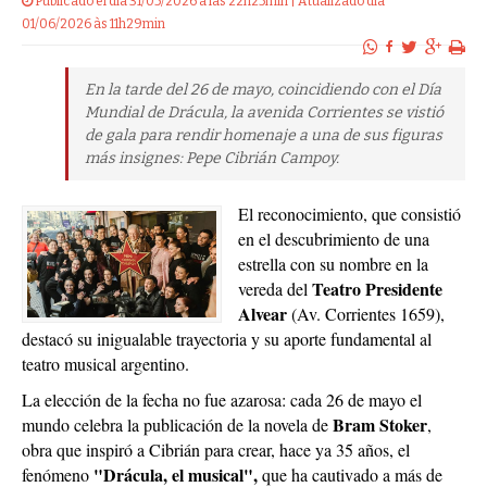
Publicado el dia 31/05/2026 a las 22h25min | Atualizado dia
01/06/2026 às 11h29min
En la tarde del 26 de mayo, coincidiendo con el Día
Mundial de Drácula, la avenida Corrientes se vistió
de gala para rendir homenaje a una de sus figuras
más insignes: Pepe Cibrián Campoy.
El reconocimiento, que consistió
en el descubrimiento de una
estrella con su nombre en la
Teatro Presidente
vereda del
Alvear
(Av. Corrientes 1659),
destacó su inigualable trayectoria y su aporte fundamental al
teatro musical argentino.
La elección de la fecha no fue azarosa: cada 26 de mayo el
Bram Stoker
mundo celebra la publicación de la novela de
,
obra que inspiró a Cibrián para crear, hace ya 35 años, el
"Drácula, el musical",
fenómeno
que ha cautivado a más de