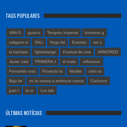
TAGS POPULARES
VAN G
guarco
Tengoku Imperial
hombres g
caligaris si
SALI
Hugo fat
Evaristo
ser y
la bachata
Spinettango
Festival de cine
ARMORED
Javier cala
PRIMERA J
el mato
influencer
Fernando ross
Proyecto ta
Medite
cielo ra
Bajo tie
no la vamos a embocar nunca
Cachorro
juan t
la or
Los tab
ÚLTIMAS NOTÍCIAS