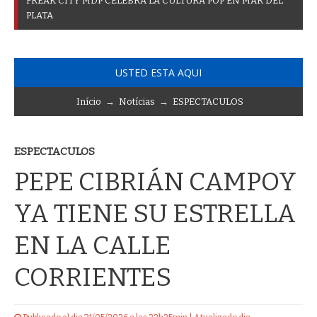
F
R
E
A
K
C
I
T
Y
M
D
P
C
E
L
E
B
R
A
L
A
C
U
L
T
U
R
A
P
O
P
E
N
M
A
R
D
E
L
P
L
A
T
A
USTED ESTA AQUI
Início
→
Notícias
→
ESPECTACULOS
ESPECTACULOS
PEPE CIBRIÁN CAMPOY
YA TIENE SU ESTRELLA
EN LA CALLE
CORRIENTES