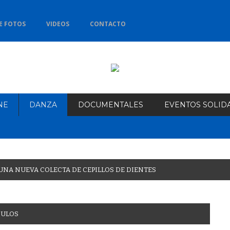
E FOTOS
VIDEOS
CONTACTO
NE
DANZA
DOCUMENTALES
EVENTOS SOLID
U
N
A
N
U
E
V
A
C
O
L
E
C
T
A
D
E
C
E
P
I
L
L
O
S
D
E
D
I
E
N
T
E
S
CULOS