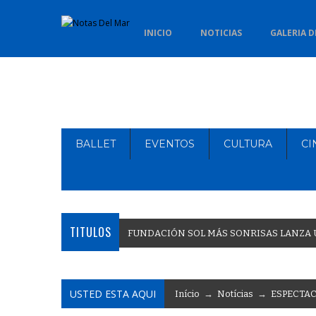
INICIO
NOTICIAS
GALERIA D
BALLET
EVENTOS
CULTURA
CI
TITULOS
F
U
N
D
A
C
I
Ó
N
S
O
L
M
Á
S
S
O
N
R
I
S
A
S
L
A
N
Z
A
USTED ESTA AQUI
Início
→
Notícias
→
ESPECTA