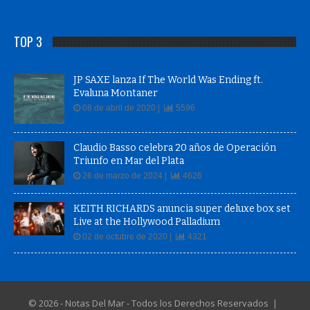
TOP 3
JP SAXE lanza If The World Was Ending ft.
Evaluna Montaner
08 de abril de 2020 |
5596
Claudio Basso celebra 20 años de Operación
Triunfo en Mar del Plata
26 de marzo de 2024 |
4626
KEITH RICHARDS anuncia super deluxe box set
Live at the Hollywood Palladium
02 de octubre de 2020 |
4321
© 2026 - Notas Del Mar - Todos los Derechos Reservados |