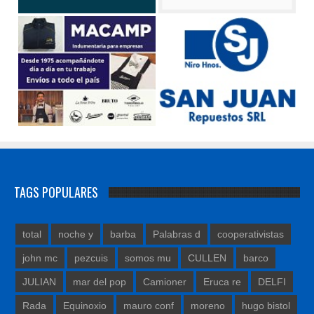
TAGS POPULARES
total
noche y
barba
Palabras d
cooperativistas
john mc
pezcuis
somos mu
CULLEN
barco
JULIAN
mar del pop
Camioner
Eruca re
DELFI
Rada
Equinoxio
mauro conf
moreno
hugo bistol