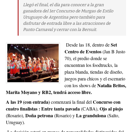
Llegó el final, el día para conocer a la gran
ganadora del 1er Concurso de Murgas de Estilo
Uruguayo de Argentina pero también para
disfrutar de entrada libre a las atracciones de
Punto Carnaval y cerrar con la Bersuit.
Set
Desde las 18, dentro de
Centro de Eventos
(Jan B Justo
70), el predio donde se
encuentran los foodtrucks, la
plaza blanda, tiendas de diseño,
juegos para chicos y el escenario
Natalia Britos,
con los shows de
Marita Moyano y RB2, tendrá acceso libre.
A las 19 (con entrada)
Concurso con
comenzará la final del
cuatro finalistas :
Entre tanta pavada
Ojo al piojo
(CABA),
Doña petrona
La grandulona
(Rosario),
(Rosario) y
(Salto,
Uruguay).
La decisión estará en manos de personalidades distinguidas del