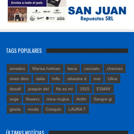
TAGS POPULARES
amadeo
Marisa holman
beca
cacciato
chances
viven dino
dalia
Influ
silvestre d
mei
Ulloa
desafi
joaquin del
No es mi
1915
ESMAY
soge
flowers
mica mujica
Anthr
Sangre gi
gisela
moda
Cosquin
LAURA T
ÚLTIMAS NOTÍCIAS