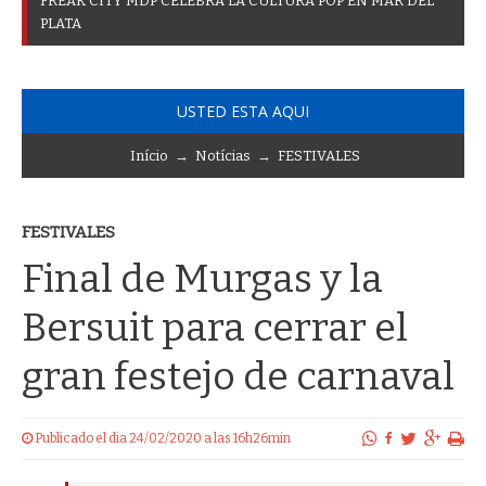
F
R
E
A
K
C
I
T
Y
M
D
P
C
E
L
E
B
R
A
L
A
C
U
L
T
U
R
A
P
O
P
E
N
M
A
R
D
E
L
P
L
A
T
A
USTED ESTA AQUI
Início
→
Notícias
→
FESTIVALES
FESTIVALES
Final de Murgas y la
Bersuit para cerrar el
gran festejo de carnaval
Publicado el dia 24/02/2020 a las 16h26min