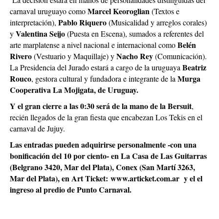
Marcel Keoroglian
carnaval uruguayo como
(Textos e
Pablo Riquero
interpretación),
(Musicalidad y arreglos corales)
Valentina Seijo
y
(Puesta en Escena), sumados a referentes del
Belén
arte marplatense a nivel nacional e internacional como
Rivero
Nacho Rey
(Vestuario y Maquillaje) y
(Comunicación).
Beatriz
La Presidencia del Jurado estará a cargo de la uruguaya
Rouco
Murga
, gestora cultural y fundadora e integrante de la
Cooperativa La Mojigata, de Uruguay.
Y el gran cierre a las 0:30 será de la mano de la Bersuit
,
recién llegados de la gran fiesta que encabezan Los Tekis en el
carnaval de Jujuy.
Las entradas pueden adquirirse personalmente -con una
bonificación del 10 por ciento- en La Casa de Las Guitarras
(Belgrano 3420, Mar del Plata), Conex (San Martí 3263,
Mar del Plata), en Art Ticket:
www.articket.com.ar
y el el
ingreso al predio de Punto Carnaval.