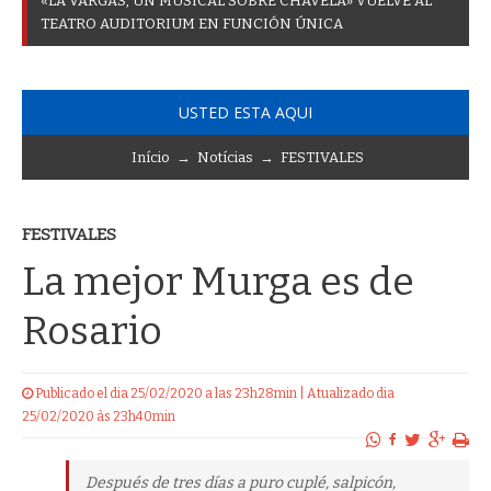
«
L
A
V
A
R
G
A
S
,
U
N
M
U
S
I
C
A
L
S
O
B
R
E
C
H
A
V
E
L
A
»
V
U
E
L
V
E
A
L
T
E
A
T
R
O
A
U
D
I
T
O
R
I
U
M
E
N
F
U
N
C
I
Ó
N
Ú
N
I
C
A
USTED ESTA AQUI
Início
→
Notícias
→
FESTIVALES
FESTIVALES
La mejor Murga es de
Rosario
Publicado el dia 25/02/2020 a las 23h28min | Atualizado dia
25/02/2020 às 23h40min
Después de tres días a puro cuplé, salpicón,