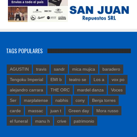
TAGS POPULARES
AGUSTIN
travis
sandr
mica mujica
baradero
Tengoku Imperial
EMI b
teatro se
Los a
vox po
alejandro carrara
THE ORC
mardel danza
Voces
Ser
marplatense
nabhis
cony
Benja torres
carde
massac
juan t
Green day
Mora russo
el funeral
manu h
crive
patrimonio