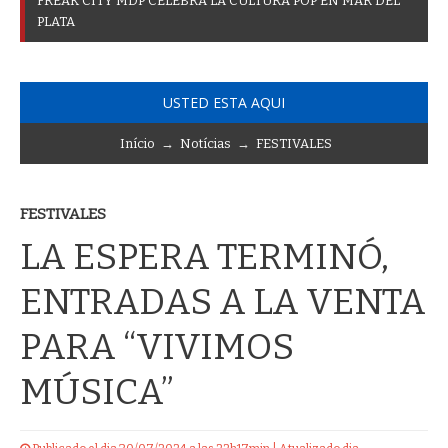
F
U
R
O
R
P
O
R
L
_
USTED ESTA AQUI
Início
→
Notícias
→
FESTIVALES
FESTIVALES
LA ESPERA TERMINÓ,
ENTRADAS A LA VENTA
PARA “VIVIMOS
MÚSICA”
Publicado el dia 30/07/2024 a las 22h17min | Atualizado dia