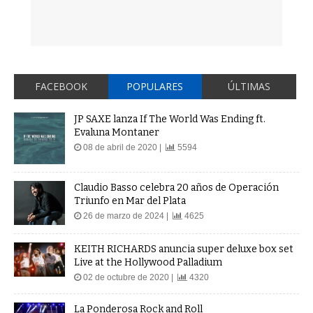
FACEBOOK
POPULARES
ÚLTIMAS
JP SAXE lanza If The World Was Ending ft.
Evaluna Montaner
08 de abril de 2020 |
5594
Claudio Basso celebra 20 años de Operación
Triunfo en Mar del Plata
26 de marzo de 2024 |
4625
KEITH RICHARDS anuncia super deluxe box set
Live at the Hollywood Palladium
02 de octubre de 2020 |
4320
La Ponderosa Rock and Roll
04 de agosto de 2020 |
4183