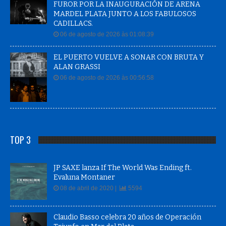
MARDEL PLATA JUNTO A LOS FABULOSOS
CADILLACS.
06 de agosto de 2026 às 01:08:39
EL PUERTO VUELVE A SONAR CON BRUTA Y
ALAN GRASSI
06 de agosto de 2026 às 00:56:58
TOP 3
JP SAXE lanza If The World Was Ending ft.
Evaluna Montaner
08 de abril de 2020 |
5594
Claudio Basso celebra 20 años de Operación
Triunfo en Mar del Plata