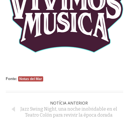
Fonte:
Notas del Mar
NOTÍCIA ANTERIOR
Jazz Swing Night, una noche inolvidable en el
Teatro Colón para revivir la época dorada