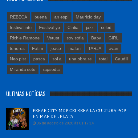
REBECA
buena
an espi
Mauricio day
festival inte
Festival ye
Cintia
jazz
soled
Richie Ramone
Vetust
soy sofia
Baby
GIRL
tenores
Fatim
joaco
mafan
TARJA
evan
Neo pist
pasca
sol a
una obra re
total
Caudill
Miranda sote
rapsodia
ÚLTIMAS NOTÍCIAS
FREAK CITY MDP CELEBRA LA CULTURA POP
EN MAR DEL PLATA
06 de agosto de 2026 às 01:17:14
FUROR POR LA INAUGURACIÓN DE ARENA