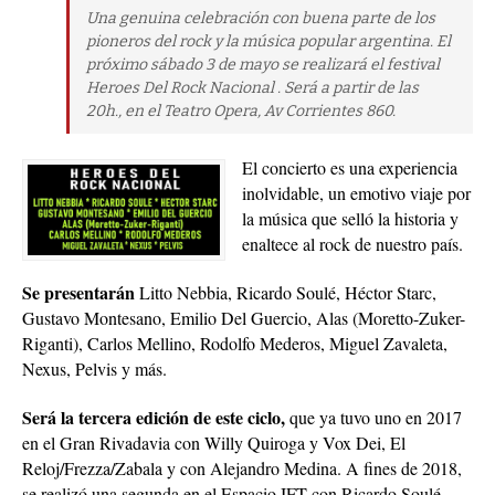
Una genuina celebración con buena parte de los
pioneros del rock y la música popular argentina. El
próximo sábado 3 de mayo se realizará el festival
Heroes Del Rock Nacional . Será a partir de las
20h., en el Teatro Opera, Av Corrientes 860.
El concierto es una experiencia
inolvidable, un emotivo viaje por
la música que selló la historia y
enaltece al rock de nuestro país.
Se presentarán
Litto Nebbia, Ricardo Soulé, Héctor Starc,
Gustavo Montesano, Emilio Del Guercio, Alas (Moretto-Zuker-
Riganti), Carlos Mellino, Rodolfo Mederos, Miguel Zavaleta,
Nexus, Pelvis y más.
Será la tercera edición de este ciclo,
que ya tuvo uno en 2017
en el Gran Rivadavia con Willy Quiroga y Vox Dei, El
Reloj/Frezza/Zabala y con Alejandro Medina. A fines de 2018,
se realizó una segunda en el Espacio IFT con Ricardo Soulé,