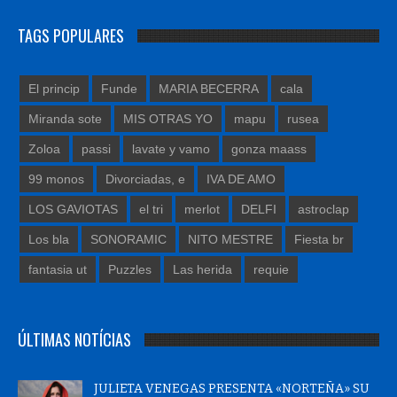
TAGS POPULARES
El princip
Funde
MARIA BECERRA
cala
Miranda sote
MIS OTRAS YO
mapu
rusea
Zoloa
passi
lavate y vamo
gonza maass
99 monos
Divorciadas, e
IVA DE AMO
LOS GAVIOTAS
el tri
merlot
DELFI
astroclap
Los bla
SONORAMIC
NITO MESTRE
Fiesta br
fantasia ut
Puzzles
Las herida
requie
ÚLTIMAS NOTÍCIAS
JULIETA VENEGAS PRESENTA «NORTEÑA» SU