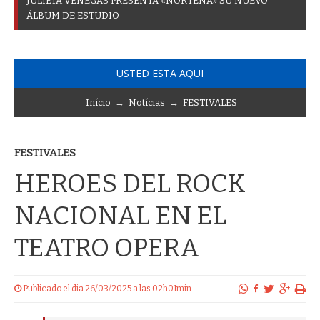
J
U
L
I
E
T
A
V
E
N
E
G
A
S
P
R
E
S
E
N
T
A
«
N
O
R
T
E
Ñ
A
»
S
U
N
U
E
V
O
Á
L
B
U
M
D
E
E
S
T
U
D
I
O
USTED ESTA AQUI
Início
→
Notícias
→
FESTIVALES
FESTIVALES
HEROES DEL ROCK
NACIONAL EN EL
TEATRO OPERA
Publicado el dia 26/03/2025 a las 02h01min