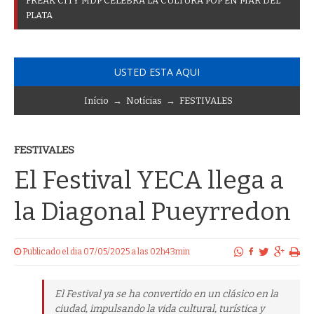
F
R
E
A
K
C
I
T
Y
M
D
P
C
E
L
E
B
R
A
L
A
C
U
L
T
U
R
A
P
O
P
E
N
M
A
R
D
E
L
P
L
A
T
A
USTED ESTA AQUI
Início
→
Notícias
→
FESTIVALES
FESTIVALES
El Festival YECA llega a
la Diagonal Pueyrredon
Publicado el dia 07/05/2025 a las 02h43min
El Festival ya se ha convertido en un clásico en la
ciudad, impulsando la vida cultural, turística y