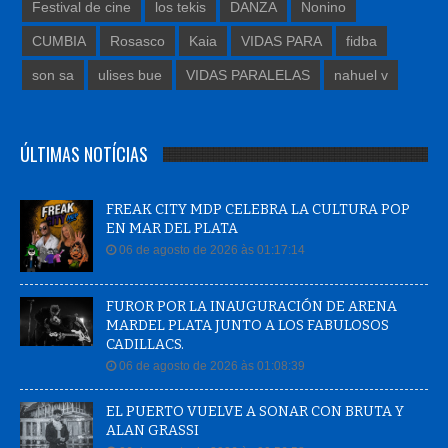
Festival de cine
los tekis
DANZA
Nonino
CUMBIA
Rosasco
Kaia
VIDAS PARA
fidba
son sa
ulises bue
VIDAS PARALELAS
nahuel v
ÚLTIMAS NOTÍCIAS
FREAK CITY MDP CELEBRA LA CULTURA POP
EN MAR DEL PLATA
06 de agosto de 2026 às 01:17:14
FUROR POR LA INAUGURACIÓN DE ARENA
MARDEL PLATA JUNTO A LOS FABULOSOS
CADILLACS.
06 de agosto de 2026 às 01:08:39
EL PUERTO VUELVE A SONAR CON BRUTA Y
ALAN GRASSI