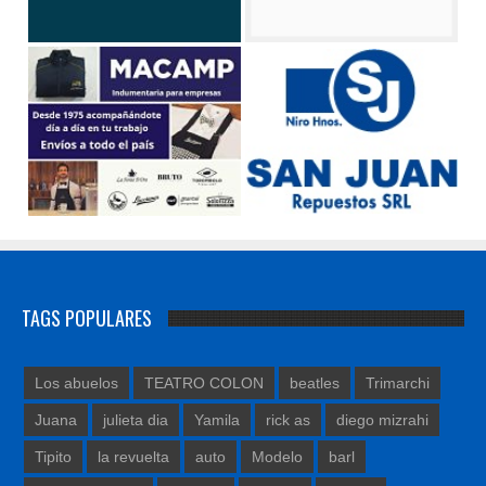
TAGS POPULARES
Los abuelos
TEATRO COLON
beatles
Trimarchi
Juana
julieta dia
Yamila
rick as
diego mizrahi
Tipito
la revuelta
auto
Modelo
barl