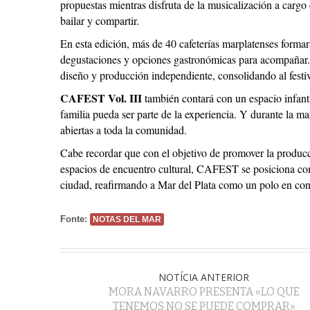
propuestas mientras disfruta de la musicalización a cargo
bailar y compartir.
En esta edición, más de 40 cafeterías marplatenses formar
degustaciones y opciones gastronómicas para acompañar
diseño y producción independiente, consolidando al festiv
CAFEST Vol. III
también contará con un espacio infant
familia pueda ser parte de la experiencia. Y durante la mañ
abiertas a toda la comunidad.
Cabe recordar que con el objetivo de promover la producc
espacios de encuentro cultural, CAFEST se posiciona co
ciudad, reafirmando a Mar del Plata como un polo en con
Fonte:
NOTAS DEL MAR
NOTÍCIA ANTERIOR
MORA NAVARRO PRESENTA «LO QUE
TENEMOS NO SE PUEDE COMPRAR»