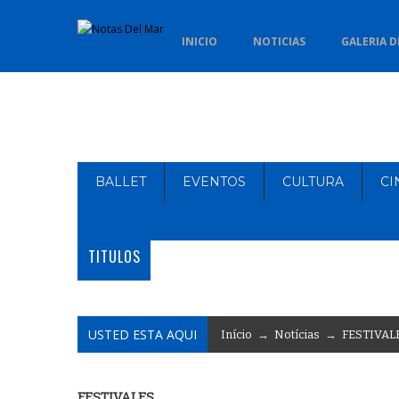
INICIO
NOTICIAS
GALERIA D
BALLET
EVENTOS
CULTURA
CI
TITULOS
USTED ESTA AQUI
Início
→
Notícias
→
FESTIVAL
FESTIVALES