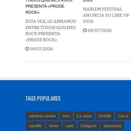
HARLEM FESTIVAL
ANUNCIA SU LINE UP
ESTA VEZ, LO ARMAMOS
2026
ENTRE TODOS:QUILMES
08/07/2026
ROCK PRESENTA
«PRODE ROCK»
14/07/2026
TAGS POPULARES
adriana varela
trou
La sasa
Desfile
Los a
cantillo
Vorte
natti
Caligaris
fabulosos