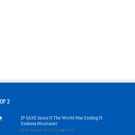
OP 3
JP SAXE lanza If The World Was Ending ft.
Evaluna Montaner
08 de abril de 2020 |
5594