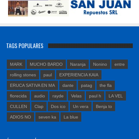
TAGS POPULARES
MARK
MUCHO BARDO
Naranja
Nonino
entre
rolling stones
paul
EXPERIENCIA KAIA
ERUCA SATIVA EN MA
dante
patag
the fla
florecida
audio
rayde
Velas
paul h
LA VEL
CULLEN
Clap
Dos ico
Un vera
Benja to
ADIOS NO
seven ka
La blue