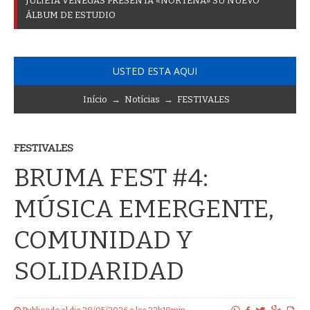
J
U
L
I
E
T
A
V
E
N
E
G
A
S
P
R
E
S
E
N
T
A
«
N
O
R
T
E
Ñ
A
»
S
U
N
U
E
V
O
Á
L
B
U
M
D
E
E
S
T
U
D
I
O
USTED ESTA AQUI
Início
→
Notícias
→
FESTIVALES
FESTIVALES
BRUMA FEST #4:
MÚSICA EMERGENTE,
COMUNIDAD Y
SOLIDARIDAD