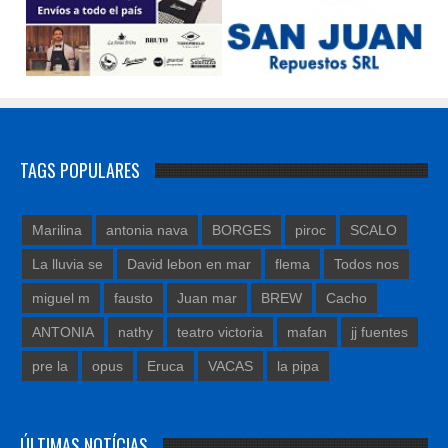
TAGS POPULARES
Marilina
antonia nava
BORGES
piroc
SCALO
La lluvia se
David lebon en mar
flema
Todos nos
miguel m
fausto
Juan mar
BREW
Cacho
ANTONIA
nathy
teatro victoria
mafan
jj fuentes
pre la
opus
Eruca
VACAS
la pipa
ÚLTIMAS NOTÍCIAS