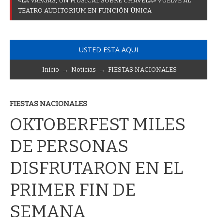
«
L
A
V
A
R
G
A
S
,
U
N
M
U
S
I
C
A
L
S
O
B
R
E
C
H
A
V
E
L
A
»
V
U
E
L
V
E
A
L
T
E
A
T
R
O
A
U
D
I
T
O
R
I
U
M
E
N
F
U
N
C
I
Ó
N
Ú
N
I
C
A
USTED ESTA AQUI
Início
→
Notícias
→
FIESTAS NACIONALES
FIESTAS NACIONALES
OKTOBERFEST MILES
DE PERSONAS
DISFRUTARON EN EL
PRIMER FIN DE
SEMANA